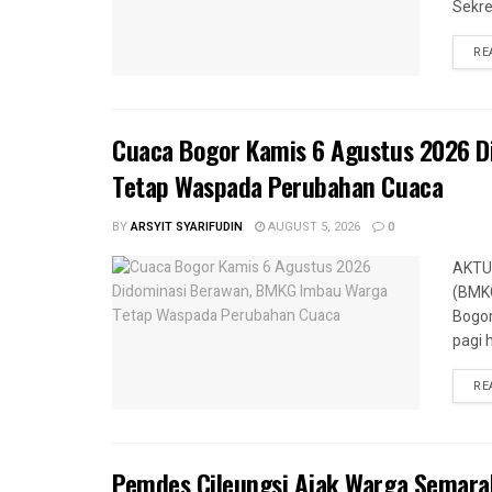
Sekre
RE
Cuaca Bogor Kamis 6 Agustus 2026 
Tetap Waspada Perubahan Cuaca
BY
ARSYIT SYARIFUDIN
AUGUST 5, 2026
0
AKTUA
(BMKG
Bogor
pagi h
RE
Pemdes Cileungsi Ajak Warga Semar