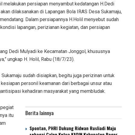
il melakukan persiapan menyambut kedatangan H.Dedi
 akan dilaksanakan di Lapangan Bola IRAS Desa Sukamaju,
 mendatang. Dalam persiapannya H.Holil menyebut sudah
kondisi lapangan, perizianan kegiatan, dan persiapan
kang Dedi Mulyadi ke Kecamatan Jonggol, khususnya
,” ungkap H. Holil, Rabu (18/7/23).
Sukamaju sudah disiapkan, begitu juga perizinan untuk
 kesiapan personil keamanan dari berbagai unsur atau
antisipasi kehadiran masyarakat yang membludak.
 pegiat
Berita lainnya
nya itu
lam
Spontan, PHRI Dukung Ridwan Rusliadi Maju
sebagai Calon Ketua KADIN Kabupaten Bogor