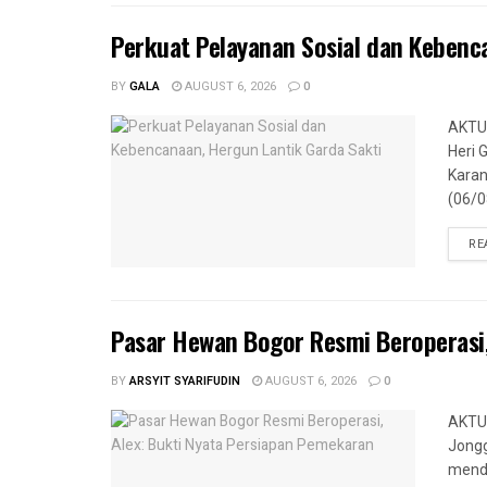
Perkuat Pelayanan Sosial dan Kebenc
BY
GALA
AUGUST 6, 2026
0
AKTUA
Heri 
Karan
(06/08
RE
Pasar Hewan Bogor Resmi Beroperasi,
BY
ARSYIT SYARIFUDIN
AUGUST 6, 2026
0
AKTUA
Jongg
menda