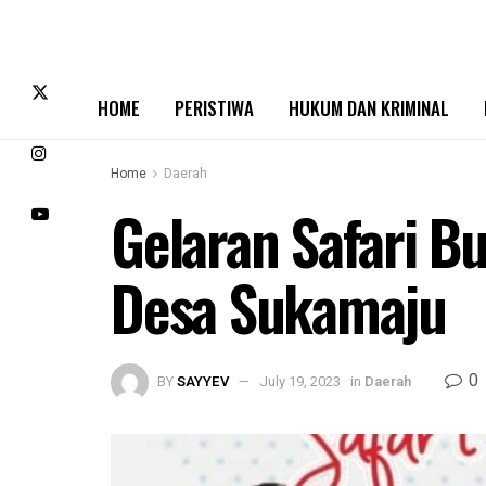
HOME
PERISTIWA
HUKUM DAN KRIMINAL
Home
Daerah
Gelaran Safari B
Desa Sukamaju
0
BY
SAYYEV
July 19, 2023
in
Daerah