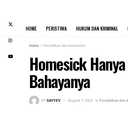
HOME
PERISTIWA
HUKUM DAN KRIMINAL
Home
Pendidikan dan Kesehatan
Homesick Hanya P
Bahayanya
BY
SAYYEV
August 7, 2023
in
Pendidikan dan 