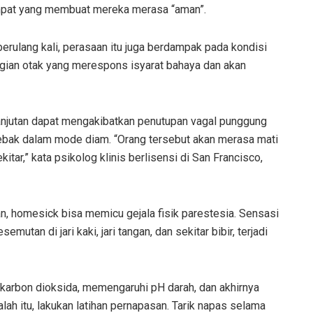
tempat yang membuat mereka merasa “aman”.
 berulang kali, perasaan itu juga berdampak pada kondisi
agian otak yang merespons isyarat bahaya dan akan
lanjutan dapat mengakibatkan penutupan vagal punggung
rjebak dalam mode diam. “Orang tersebut akan merasa mati
ekitar,” kata psikolog klinis berlisensi di San Francisco,
an, homesick bisa memicu gejala fisik parestesia. Sensasi
utan di jari kaki, jari tangan, dan sekitar bibir, terjadi
t karbon dioksida, memengaruhi pH darah, dan akhirnya
ah itu, lakukan latihan pernapasan. Tarik napas selama