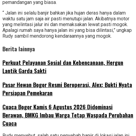
pemandangan yang biasa.
“ Jalan ini selalu banjir bahkan jika hujan deras hanya dalam
waktu satu jam saja air pasti menutupi jalan. Akibatnya motor
yang melintasi jalur ini dan memaksakan lewat pasti mogok.
Apalagi rumah saya hanya jalan ini yang bisa dilintasi,” ungkap
Rudy sambil mendorong kendaraannya yang mogok.
Berita lainnya
Perkuat Pelayanan Sosial dan Kebencanaan, Hergun
Lantik Garda Sakti
Pasar Hewan Bogor Resmi Beroperasi, Alex: Bukti Nyata
Persiapan Pemekaran
Cuaca Bogor Kamis 6 Agustus 2026 Didominasi
Berawan, BMKG Imbau Warga Tetap Waspada Perubahan
Cuaca
Rudy menyebut, salah satu penyebab banjir di lokasi jalan ini