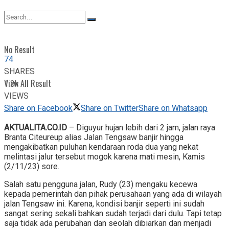
View All Result
No Result
74
SHARES
View All Result
1.2k
VIEWS
Share on Facebook
Share on Twitter
Share on Whatsapp
AKTUALITA.CO.ID
– Diguyur hujan lebih dari 2 jam, jalan raya
Branta Citeureup alias Jalan Tengsaw banjir hingga
mengakibatkan puluhan kendaraan roda dua yang nekat
melintasi jalur tersebut mogok karena mati mesin, Kamis
(2/11/23) sore.
Salah satu pengguna jalan, Rudy (23) mengaku kecewa
kepada pemerintah dan pihak perusahaan yang ada di wilayah
jalan Tengsaw ini. Karena, kondisi banjir seperti ini sudah
sangat sering sekali bahkan sudah terjadi dari dulu. Tapi tetap
saja tidak ada perubahan dan seolah dibiarkan dan menjadi