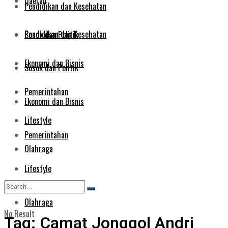
Daerah
Pendidikan dan Kesehatan
Pendidikan dan Kesehatan
Sosok dan Politik
Ekonomi dan Bisnis
Sosok dan Politik
Pemerintahan
Ekonomi dan Bisnis
Lifestyle
Pemerintahan
Olahraga
Lifestyle
Olahraga
No Result
Tag:
Camat Jonggol Andri