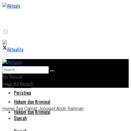
Home
Home
No Result
View All Result
Peristiwa
Peristiwa
Hukum dan Kriminal
Home
Tag
Camat Jonggol Andri Rahman
Hukum dan Kriminal
Daerah