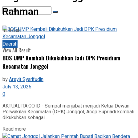
Rahman
View All Result
No Result
Daerah
View All Result
BOS UMP Kembali Dikukuhkan Jadi DPK Presidium
Kecamatan Jonggol
by
Arsyit Syarifudin
July 13, 2026
0
AKTUALITA.CO.ID - Sempat menjabat menjadi Ketua Dewan
Perwakilan Kecamatan (DPK) Jonggol, Acep Supriadi kembali
dikukuhkan sebagai ...
Read more