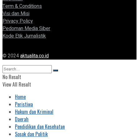
Term & Conditions
Visi dan Misi
Privacy Policy
Pedoman Media Siber
Kode Etik Jurnalistik
© 2024
aktualita.co.id
No Result
View All Result
Home
Peristiwa
Hukum dan Kriminal
Daerah
Pendidikan dan Kesehatan
Sosok dan Politik