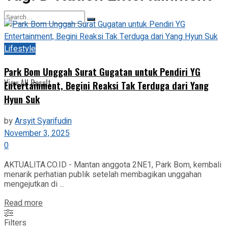
View All Result
Lifestyle
No Result
Park Bom Unggah Surat Gugatan untuk Pendiri YG
View All Result
Entertainment, Begini Reaksi Tak Terduga dari Yang
Hyun Suk
by
Arsyit Syarifudin
November 3, 2025
0
AKTUALITA.CO.ID - Mantan anggota 2NE1, Park Bom, kembali
menarik perhatian publik setelah membagikan unggahan
mengejutkan di ...
Read more
Filters