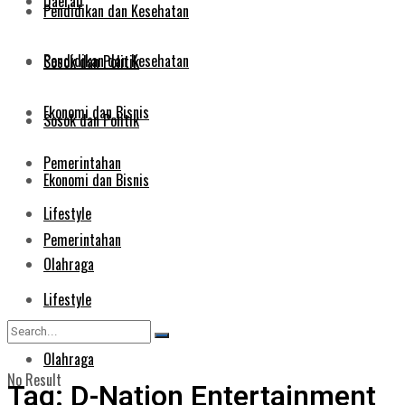
Daerah
Pendidikan dan Kesehatan
Pendidikan dan Kesehatan
Sosok dan Politik
Ekonomi dan Bisnis
Sosok dan Politik
Pemerintahan
Ekonomi dan Bisnis
Lifestyle
Pemerintahan
Olahraga
Lifestyle
Olahraga
No Result
Tag:
D-Nation Entertainment