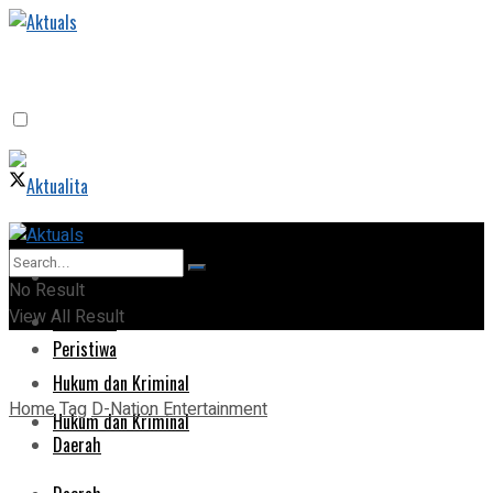
Home
Home
No Result
View All Result
Peristiwa
Peristiwa
Hukum dan Kriminal
Home
Tag
D-Nation Entertainment
Hukum dan Kriminal
Daerah