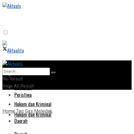
Home
Home
No Result
View All Result
Peristiwa
Peristiwa
Hukum dan Kriminal
Home
Tag
Gas Meledak
Hukum dan Kriminal
Daerah