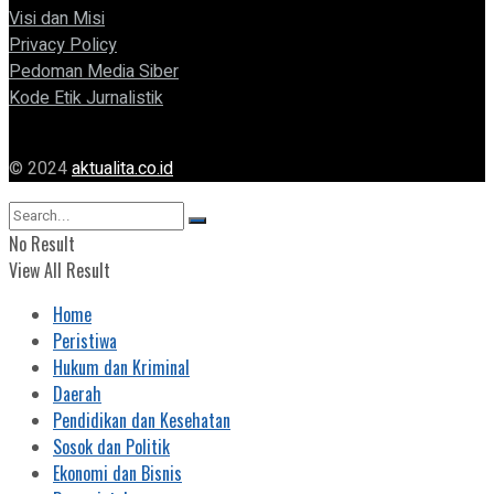
Visi dan Misi
Privacy Policy
Pedoman Media Siber
Kode Etik Jurnalistik
© 2024
aktualita.co.id
No Result
View All Result
Home
Peristiwa
Hukum dan Kriminal
Daerah
Pendidikan dan Kesehatan
Sosok dan Politik
Ekonomi dan Bisnis