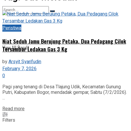
View All Result
Peristiwa
No Result
Niat Seduh Jamu Berujung Petaka, Dua Pedagang Cilok
View All Result
Tersambar Ledakan Gas 3 Kg
by
Arsyit Syarifudin
February 7, 2026
0
Pagi yang tenang di Desa Tlajung Udik, Kecamatan Gunung
Putri, Kabupaten Bogor, mendadak gempar, Sabtu (7/2/2026).
...
Read more
Filters