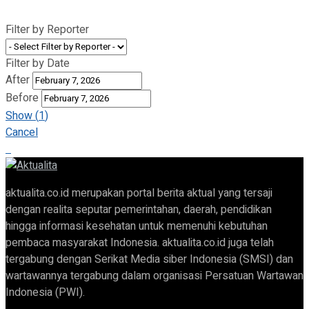
Filter by Reporter
Filter by Date
After
Before
Show
(
1
)
Cancel
aktualita.co.id merupakan portal berita aktual yang tersaji
dengan realita seputar pemerintahan, daerah, pendidikan
hingga informasi kesehatan untuk memenuhi kebutuhan
pembaca masyarakat Indonesia. aktualita.co.id juga telah
tergabung dengan Serikat Media siber Indonesia (SMSI) dan
wartawannya tergabung dalam organisasi Persatuan Wartawan
Indonesia (PWI).