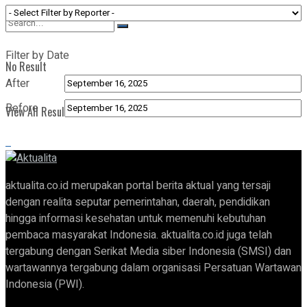
View All Result
Filter by Date
No Result
After
Before
View All Result
aktualita.co.id merupakan portal berita aktual yang tersaji
dengan realita seputar pemerintahan, daerah, pendidikan
hingga informasi kesehatan untuk memenuhi kebutuhan
pembaca masyarakat Indonesia. aktualita.co.id juga telah
tergabung dengan Serikat Media siber Indonesia (SMSI) dan
wartawannya tergabung dalam organisasi Persatuan Wartawan
Indonesia (PWI).