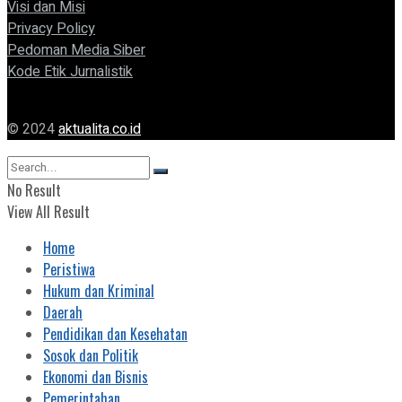
Visi dan Misi
Privacy Policy
Pedoman Media Siber
Kode Etik Jurnalistik
© 2024
aktualita.co.id
No Result
View All Result
Home
Peristiwa
Hukum dan Kriminal
Daerah
Pendidikan dan Kesehatan
Sosok dan Politik
Ekonomi dan Bisnis
Pemerintahan