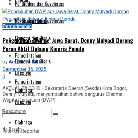
Daerah
Pendidikan dan Kesehatan
Pendidikan dan Kesehatan
Sosok dan Politik
Pemerintahan
Ekonomi dan Bisnis
Pengukuhan DWP se-Jawa Barat, Denny Mulyadi Dorong
Sosok dan Politik
Peran Aktif Dukung Kinerja Pemda
Pemerintahan
Ekonomi dan Bisnis
by
Arsyit Syarifudin
September 16, 2025
Lifestyle
0
Pemerintahan
AKTUALITA.CO.ID - Sekretaris Daerah (Sekda) Kota Bogor,
Olahraga
Denny Mulyadi, menyampaikan bahwa pengurus Dharma
Wanita Persatuan (DWP) ...
Lifestyle
Read more
Olahraga
No Result
Filter by Reporter