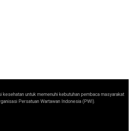
formasi kesehatan untuk memenuhi kebutuhan pembaca masyarakat
organisasi Persatuan Wartawan Indonesia (PWI).