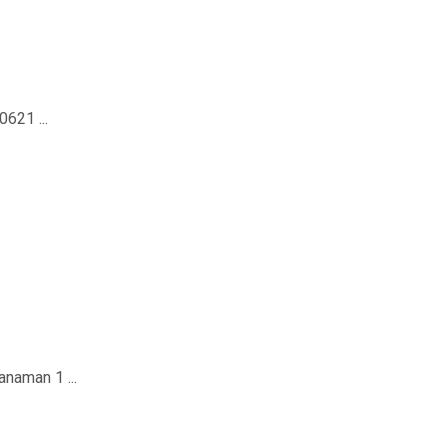
621 ...
naman 1 ...