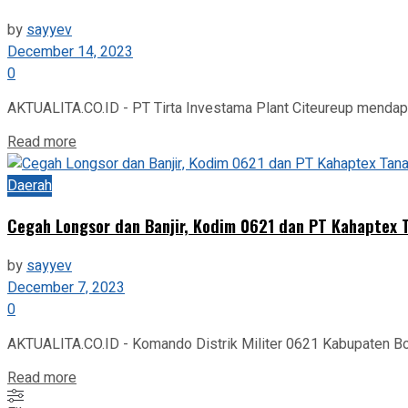
by
sayyev
December 14, 2023
0
AKTUALITA.CO.ID - PT Tirta Investama Plant Citeureup mendapa
Read more
Daerah
Cegah Longsor dan Banjir, Kodim 0621 dan PT Kahaptex 
by
sayyev
December 7, 2023
0
AKTUALITA.CO.ID - Komando Distrik Militer 0621 Kabupaten B
Read more