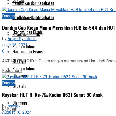
Daerah
Pendidikan dan Kesehatan
Daerah
Pendidikan dan Kesehatan
Sosok dan Politik
Dandim Cup Kicau Mania Meriahkan HJB ke-544 dan HUT K
Ekonomi dan Bisnis
Sosok dan Politik
by
Arsyit Syarifudin
June 15, 2026
Pemerintahan
0
Ekonomi dan Bisnis
Lifestyle
AKTUALITA.CO.ID – Dalam rangka memeriahkan Hari Jadi Bogor 
Pemerintahan
Read more
Olahraga
Daerah
Lifestyle
Rayakan HUT RI Ke-79, Kodim 0621 Sunat 90 Anak
Olahraga
by
sayyev
No Result
August 16, 2024