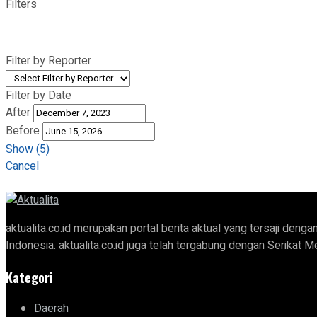
Filters
Filter by Reporter
Filter by Date
After
Before
Show
(
5
)
Cancel
aktualita.co.id merupakan portal berita aktual yang tersaji de
Indonesia. aktualita.co.id juga telah tergabung dengan Serika
Kategori
Daerah