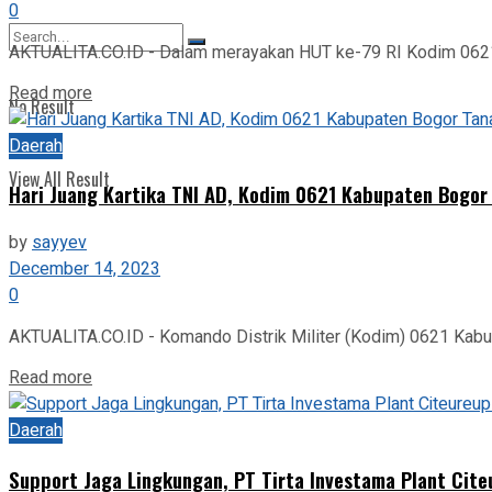
0
View All Result
AKTUALITA.CO.ID - Dalam merayakan HUT ke-79 RI Kodim 0621 K
Read more
No Result
Daerah
View All Result
Hari Juang Kartika TNI AD, Kodim 0621 Kabupaten Bogor
by
sayyev
December 14, 2023
0
AKTUALITA.CO.ID - Komando Distrik Militer (Kodim) 0621 Kabup
Read more
Daerah
Support Jaga Lingkungan, PT Tirta Investama Plant Cit