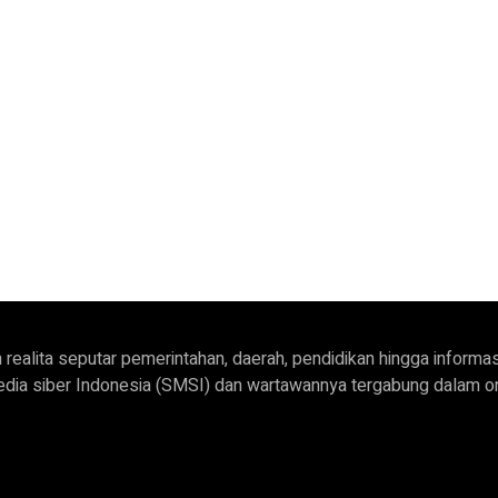
ngan realita seputar pemerintahan, daerah, pendidikan hingga in
t Media siber Indonesia (SMSI) dan wartawannya tergabung dalam 