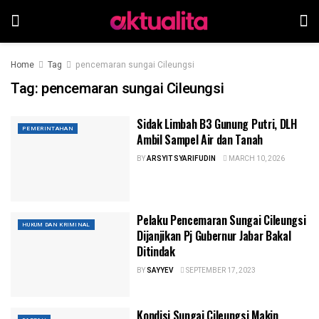
Home
Tag
pencemaran sungai Cileungsi
Tag:
pencemaran sungai Cileungsi
Sidak Limbah B3 Gunung Putri, DLH
PEMERINTAHAN
Ambil Sampel Air dan Tanah
BY
ARSYIT SYARIFUDIN
MARCH 10, 2026
Pelaku Pencemaran Sungai Cileungsi
HUKUM DAN KRIMINAL
Dijanjikan Pj Gubernur Jabar Bakal
Ditindak
BY
SAYYEV
SEPTEMBER 17, 2023
Kondisi Sungai Cileungsi Makin