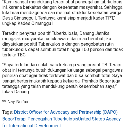
“Kami sangat mendukung terapi obat pencegahan tubrkulosis
ini, karena berkaitan dengan kesehatan masyarakat. Sehingga
kita bisa mendiagnosa dan melihat struktur kesehatan warga
Desa Cimanggu I. Tentunya kami siap menjadi kader TPT,”
ungkap Kades Cimanggu I.
Terakhir, penyitas positif Tuberkulosis, Danang Jatnika
mengajak masyarakat untuk aware dan mau berobat jika
dinyatakan positif Tuberkulosis dengan pengobatan rutin
tuberkulosis dapat sembuh total hingga 100 persen dan tidak
tertular TBC.
“Saya tertular dari salah satu keluarga yang positif TB. Terapi
obat ini tentunya butuh dukungan keluarga sebagai pengawas
penelan obat agar tidak terlewat dan bisa sembuh total. Saya
sangat berterimakasih kepada keluarga, Pemkab Bogor juga
tetangga yang telah mendukung penuh kesembuhan saya,”
tukas Danang.
** Nay Nur’ain
Tags:
District Officer for Advocacy and Partnership (DAPO)
Bogor
Terapi Pencegahan Tuberkulosis
United States Agency
for International Development