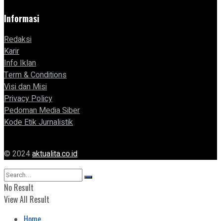
Informasi
Redaksi
Karir
Info Iklan
Term & Conditions
Visi dan Misi
Privacy Policy
Pedoman Media Siber
Kode Etik Jurnalistik
© 2024
aktualita.co.id
No Result
View All Result
Home