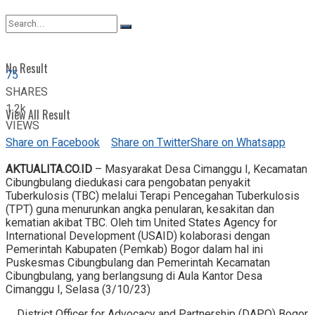
View All Result
No Result
75
SHARES
1.2k
View All Result
VIEWS
Share on Facebook
Share on Twitter
Share on Whatsapp
AKTUALITA.CO.ID
– Masyarakat Desa Cimanggu I, Kecamatan
Cibungbulang diedukasi cara pengobatan penyakit
Tuberkulosis (TBC) melalui Terapi Pencegahan Tuberkulosis
(TPT) guna menurunkan angka penularan, kesakitan dan
kematian akibat TBC. Oleh tim United States Agency for
International Development (USAID) kolaborasi dengan
Pemerintah Kabupaten (Pemkab) Bogor dalam hal ini
Puskesmas Cibungbulang dan Pemerintah Kecamatan
Cibungbulang, yang berlangsung di Aula Kantor Desa
Cimanggu I, Selasa (3/10/23)
District Officer for Advocacy and Partnership (DAPO) Bogor,