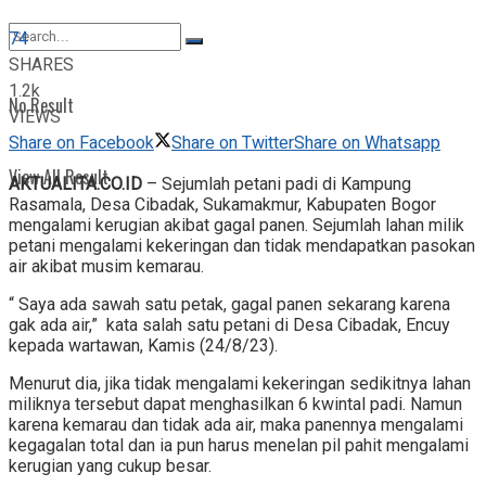
View All Result
74
SHARES
1.2k
No Result
VIEWS
Share on Facebook
Share on Twitter
Share on Whatsapp
View All Result
AKTUALITA.CO.ID
– Sejumlah petani padi di Kampung
Rasamala, Desa Cibadak, Sukamakmur, Kabupaten Bogor
mengalami kerugian akibat gagal panen. Sejumlah lahan milik
petani mengalami kekeringan dan tidak mendapatkan pasokan
air akibat musim kemarau.
“ Saya ada sawah satu petak, gagal panen sekarang karena
gak ada air,” kata salah satu petani di Desa Cibadak, Encuy
kepada wartawan, Kamis (24/8/23).
Menurut dia, jika tidak mengalami kekeringan sedikitnya lahan
miliknya tersebut dapat menghasilkan 6 kwintal padi. Namun
karena kemarau dan tidak ada air, maka panennya mengalami
kegagalan total dan ia pun harus menelan pil pahit mengalami
kerugian yang cukup besar.