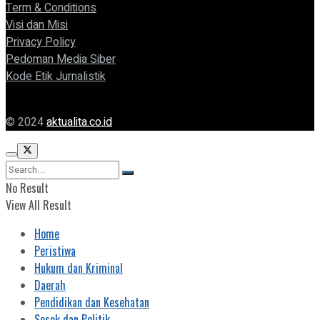
Term & Conditions
Visi dan Misi
Privacy Policy
Pedoman Media Siber
Kode Etik Jurnalistik
© 2024
aktualita.co.id
No Result
View All Result
Home
Peristiwa
Hukum dan Kriminal
Daerah
Pendidikan dan Kesehatan
Sosok dan Politik