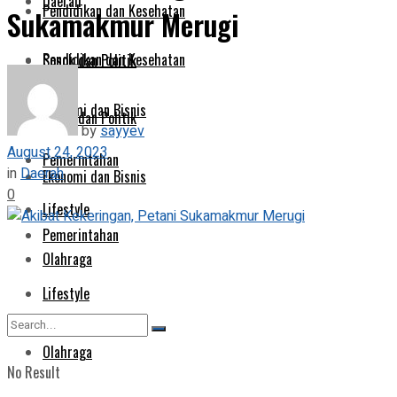
Daerah
Pendidikan dan Kesehatan
Sukamakmur Merugi
Pendidikan dan Kesehatan
Sosok dan Politik
Ekonomi dan Bisnis
Sosok dan Politik
by
sayyev
August 24, 2023
Pemerintahan
in
Daerah
Ekonomi dan Bisnis
0
Lifestyle
Pemerintahan
Olahraga
Lifestyle
Olahraga
No Result