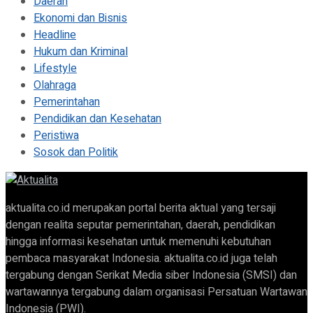
Daerah
Ekonomi dan Bisnis
Headline
Hukum dan Kriminal
Lifestyle
Olahraga
Pemerintahan
Pendidikan dan Kesehatan
Peristiwa
Sosok dan Politik
aktualita.co.id merupakan portal berita aktual yang tersaji
dengan realita seputar pemerintahan, daerah, pendidikan
hingga informasi kesehatan untuk memenuhi kebutuhan
pembaca masyarakat Indonesia. aktualita.co.id juga telah
tergabung dengan Serikat Media siber Indonesia (SMSI) dan
wartawannya tergabung dalam organisasi Persatuan Wartawan
Indonesia (PWI).