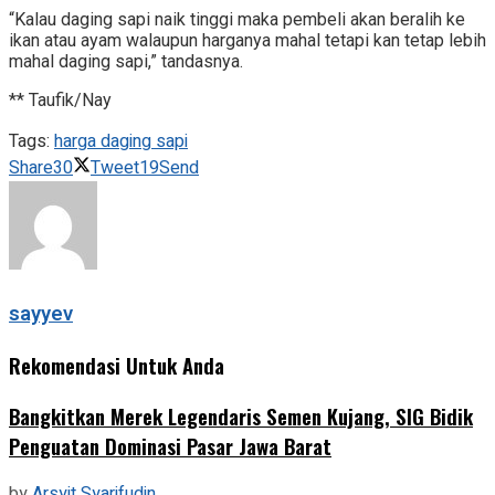
“Kalau daging sapi naik tinggi maka pembeli akan beralih ke
ikan atau ayam walaupun harganya mahal tetapi kan tetap lebih
mahal daging sapi,” tandasnya.
** Taufik/Nay
Tags:
harga daging sapi
Share
30
Tweet
19
Send
sayyev
Rekomendasi Untuk Anda
‎Bangkitkan Merek Legendaris Semen Kujang, SIG Bidik
Penguatan Dominasi Pasar Jawa Barat
by
Arsyit Syarifudin