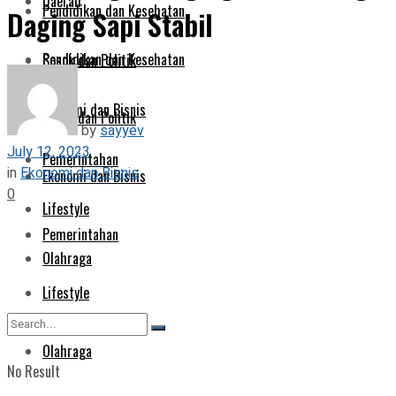
Daerah
Pendidikan dan Kesehatan
Daging Sapi Stabil
Pendidikan dan Kesehatan
Sosok dan Politik
Ekonomi dan Bisnis
Sosok dan Politik
by
sayyev
July 12, 2023
Pemerintahan
in
Ekonomi dan Bisnis
Ekonomi dan Bisnis
0
Lifestyle
Pemerintahan
Olahraga
Lifestyle
Olahraga
No Result