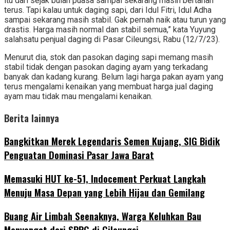
itu dari sejak bulan puasa sampai sekarang masih bertahan
terus. Tapi kalau untuk daging sapi, dari Idul Fitri, Idul Adha
sampai sekarang masih stabil. Gak pernah naik atau turun yang
drastis. Harga masih normal dan stabil semua,” kata Yuyung
salahsatu penjual daging di Pasar Cileungsi, Rabu (12/7/23).
Menurut dia, stok dan pasokan daging sapi memang masih
stabil tidak dengan pasokan daging ayam yang terkadang
banyak dan kadang kurang. Belum lagi harga pakan ayam yang
terus mengalami kenaikan yang membuat harga jual daging
ayam mau tidak mau mengalami kenaikan.
Berita lainnya
‎Bangkitkan Merek Legendaris Semen Kujang, SIG Bidik
Penguatan Dominasi Pasar Jawa Barat
Memasuki HUT ke-51, Indocement Perkuat Langkah
Menuju Masa Depan yang Lebih Hijau dan Gemilang
‎Buang Air Limbah Seenaknya, Warga Keluhkan Bau
Menyengat dari SPPG di Cileungsi