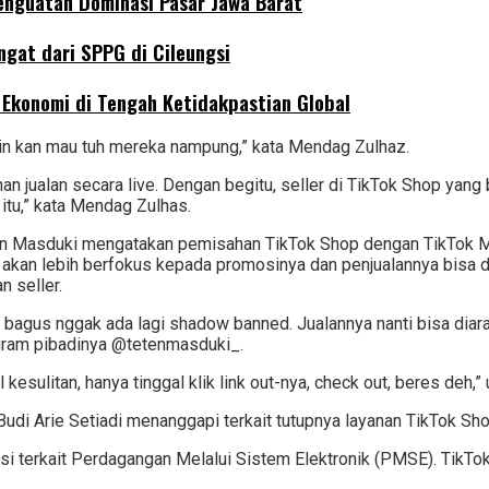
enguatan Dominasi Pasar Jawa Barat
gat dari SPPG di Cileungsi
s Ekonomi di Tengah Ketidakpastian Global
ain kan mau tuh mereka nampung,” kata Mendag Zulhaz.
jualan secara live. Dengan begitu, seller di TikTok Shop yang bi
 itu,” kata Mendag Zulhas.
 Masduki mengatakan pemisahan TikTok Shop dengan TikTok Med
l akan lebih berfokus kepada promosinya dan penjualannya bisa d
n seller.
 bagus nggak ada lagi shadow banned. Jualannya nanti bisa diar
agram pibadinya @tetenmasduki_.
ulitan, hanya tinggal klik link out-nya, check out, beres deh,” u
di Arie Setiadi menanggapi terkait tutupnya layanan TikTok Sho
si terkait Perdagangan Melalui Sistem Elektronik (PMSE). TikTo