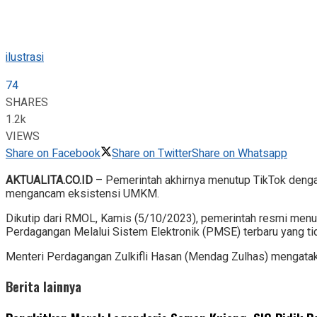
ilustrasi
74
SHARES
1.2k
VIEWS
Share on Facebook
Share on Twitter
Share on Whatsapp
AKTUALITA.CO.ID
– Pemerintah akhirnya menutup TikTok dengan
mengancam eksistensi UMKM.
Dikutip dari RMOL, Kamis (5/10/2023), pemerintah resmi menut
Perdagangan Melalui Sistem Elektronik (PMSE) terbaru yang t
Menteri Perdagangan Zulkifli Hasan (Mendag Zulhas) mengatakan
Berita lainnya