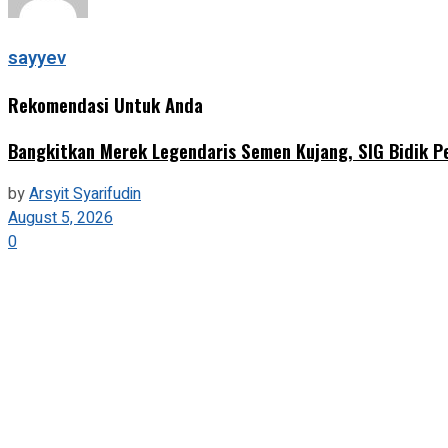
sayyev
Rekomendasi Untuk Anda
‎Bangkitkan Merek Legendaris Semen Kujang, SIG Bidik P
by
Arsyit Syarifudin
August 5, 2026
0