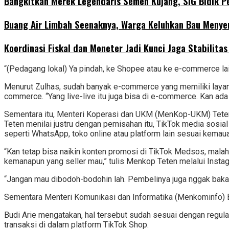
‎Bangkitkan Merek Legendaris Semen Kujang, SIG Bidik P
‎Buang Air Limbah Seenaknya, Warga Keluhkan Bau Menyen
‎Koordinasi Fiskal dan Moneter Jadi Kunci Jaga Stabilita
“(Pedagang lokal) Ya pindah, ke Shopee atau ke e-commerce l
Menurut Zulhas, sudah banyak e-commerce yang memiliki layanan 
commerce. “Yang live-live itu juga bisa di e-commerce. Kan ada
Sementara itu, Menteri Koperasi dan UKM (MenKop-UKM) Teten
Teten menilai justru dengan pemisahan itu, TikTok media sosia
seperti WhatsApp, toko online atau platform lain sesuai kemaua
“Kan tetap bisa naikin konten promosi di TikTok Medsos, malah
kemanapun yang seller mau,” tulis Menkop Teten melalui Inst
“Jangan mau dibodoh-bodohin lah. Pembelinya juga nggak bakal kes
Sementara Menteri Komunikasi dan Informatika (Menkominfo) Bu
Budi Arie mengatakan, hal tersebut sudah sesuai dengan regula
transaksi di dalam platform TikTok Shop.