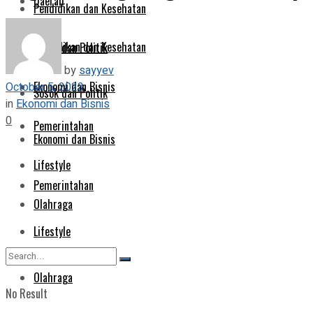
Daerah
Pendidikan dan Kesehatan
Pendidikan dan Kesehatan
Sosok dan Politik
by
sayyev
Ekonomi dan Bisnis
October 5, 2023
Sosok dan Politik
in
Ekonomi dan Bisnis
0
Pemerintahan
Ekonomi dan Bisnis
Lifestyle
Pemerintahan
Olahraga
Lifestyle
Olahraga
No Result