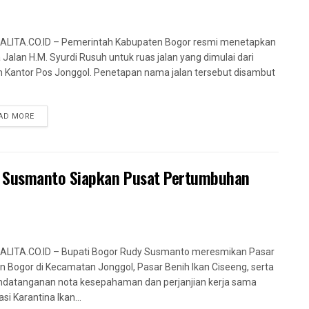
LITA.CO.ID – Pemerintah Kabupaten Bogor resmi menetapkan
Jalan H.M. Syurdi Rusuh untuk ruas jalan yang dimulai dari
 Kantor Pos Jonggol. Penetapan nama jalan tersebut disambut
AD MORE
y Susmanto Siapkan Pusat Pertumbuhan
LITA.CO.ID – Bupati Bogor Rudy Susmanto meresmikan Pasar
 Bogor di Kecamatan Jonggol, Pasar Benih Ikan Ciseeng, serta
datanganan nota kesepahaman dan perjanjian kerja sama
asi Karantina Ikan...