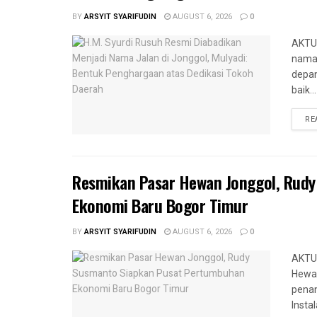
BY
ARSYIT SYARIFUDIN
AUGUST 6, 2026
0
AKTUA
nama 
depan
baik...
RE
Resmikan Pasar Hewan Jonggol, Rud
Ekonomi Baru Bogor Timur
BY
ARSYIT SYARIFUDIN
AUGUST 6, 2026
0
AKTUA
Hewan
penan
Instal