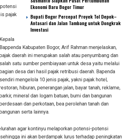
Susmanto Siapkan Pusat Pertumbuhan
 potensi
Ekonomi Baru Bogor Timur
is pajak
Bupati Bogor Percepat Proyek Tol Depok–
Antasari dan Jalan Tambang untuk Dongkrak
Investasi
Kepala
Bappenda Kabupaten Bogor, Arif Rahman menjelaskan,
pajak daerah ini merupakan salah atau penyumbang dan
salah satu sumber pembiayaan untuk desa yaitu melalui
bagian desa dari hasil pajak retribusi daerah. Bapenda
sendiri mengelola 10 jenis pajak, yakni pajak hotel,
restoran, hiburan, penerangan jalan, bayar tanah, reklame,
parkir, mineral dan logam batuan, bumi dan bangunan
perdesaan dan perkotaan, bea perolehan tanah dan
bangunan serta lainnya.
elurahan agar kontinyu melaporkan potensi-potensi
sehingga ini akan berdampak lurus terhadap peningkatan