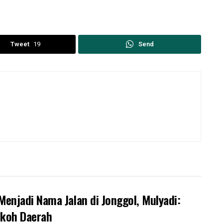
Tweet
19
Send
enjadi Nama Jalan di Jonggol, Mulyadi:
okoh Daerah