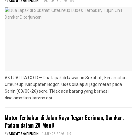
BY
ARSYIT SYARIFUDIN
AUGUST 3, 2026
0
AKTUALITA.CO.ID – Dua lapak di kawasan Sukahati, Kecamatan
Citeureup, Kabupaten Bogor, ludes dilalap si jago merah pada
Senin (03/08/26) sore. Tidak ada barang yang berhasil
diselamatkan karena api...
Motor Terbakar di Jalan Raya Tegar Beriman, Damkar:
Padam dalam 20 Menit
BY
ARSYIT SYARIFUDIN
JULY 27, 2026
0