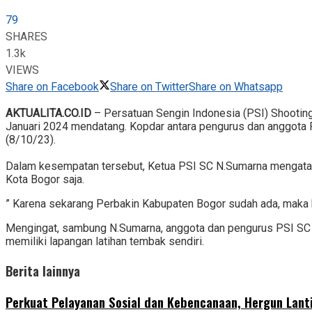
79
SHARES
1.3k
VIEWS
Share on Facebook
Share on Twitter
Share on Whatsapp
AKTUALITA.CO.ID
– Persatuan Sengin Indonesia (PSI) Shooting
Januari 2024 mendatang. Kopdar antara pengurus dan anggota
(8/10/23).
Dalam kesempatan tersebut, Ketua PSI SC N.Sumarna mengatakan
Kota Bogor saja.
” Karena sekarang Perbakin Kabupaten Bogor sudah ada, maka 
Mengingat, sambung N.Sumarna, anggota dan pengurus PSI SC ke
memiliki lapangan latihan tembak sendiri.
Berita lainnya
Perkuat Pelayanan Sosial dan Kebencanaan, Hergun Lant