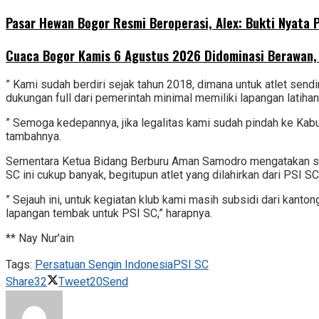
Pasar Hewan Bogor Resmi Beroperasi, Alex: Bukti Nyata
Cuaca Bogor Kamis 6 Agustus 2026 Didominasi Berawan
” Kami sudah berdiri sejak tahun 2018, dimana untuk atlet sen
dukungan full dari pemerintah minimal memiliki lapangan latihan 
” Semoga kedepannya, jika legalitas kami sudah pindah ke Kab
tambahnya.
Sementara Ketua Bidang Berburu Aman Samodro mengatakan saat
SC ini cukup banyak, begitupun atlet yang dilahirkan dari PSI S
” Sejauh ini, untuk kegiatan klub kami masih subsidi dari ka
lapangan tembak untuk PSI SC,” harapnya.
** Nay Nur’ain
Tags:
Persatuan Sengin Indonesia
PSI SC
Share
32
Tweet
20
Send