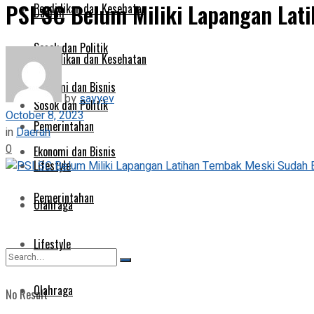
PSI SC Belum Miliki Lapangan Lat
Pendidikan dan Kesehatan
Daerah
Sosok dan Politik
Pendidikan dan Kesehatan
Ekonomi dan Bisnis
by
sayyev
Sosok dan Politik
October 8, 2023
Pemerintahan
in
Daerah
0
Ekonomi dan Bisnis
Lifestyle
Pemerintahan
Olahraga
Lifestyle
Olahraga
No Result