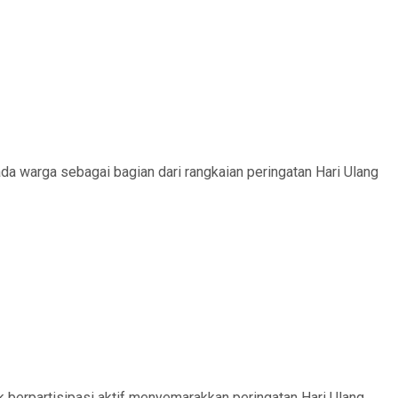
 warga sebagai bagian dari rangkaian peringatan Hari Ulang
berpartisipasi aktif menyemarakkan peringatan Hari Ulang