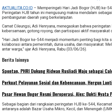
AKTUALITA.CO.ID
– Memperingati Hari Jadi Bogor (HJB) ke-54
Peringatan HJB tahun ini mengusung makna mendalam sebagai 
pembangunan daerah yang berkelanjutan.
Camat Cileungsi, Adi Henryana, menegaskan bahwa peringatan 
kebersamaan, gotong royong, dan partisipasi aktif masyaraka
“Hari Jadi Bogor ke-544 menjadi momentum penting bagi kita 
kolaborasi antara pemerintah, dunia usaha, dan masyarakat. M
antar warga,” ujar Adi Henryana, Rabu (03/06/26).
Berita lainnya
Spontan, PHRI Dukung Ridwan Rusliadi Maju sebagai Ca
Perkuat Pelayanan Sosial dan Kebencanaan, Hergun Lant
Pasar Hewan Bogor Resmi Beroperasi, Alex: Bukti Nyata
Sebagai bagian dari rangkaian peringatan HJB ke-544, Kecamat
antaranya adalah Bazar Usaha Mikro, Kecil, dan Menengah (UM