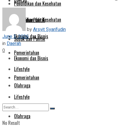
Daerah
Pendidikan dan Kesehatan
Pendidikan dan Kesehatan
Sosok dan Politik
by
Arsyit Syarifudin
Ekonomi dan Bisnis
June 3, 2026
Sosok dan Politik
in
Daerah
0
Pemerintahan
Ekonomi dan Bisnis
Lifestyle
Pemerintahan
Olahraga
Lifestyle
Olahraga
No Result