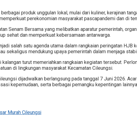
rbagai produk unggulan lokal, mulai dari kuliner, kerajinan tanga
memperkuat perekonomian masyarakat pascapandemi dan di teng
tan Senam Bersama yang melibatkan aparatur pemerintah, organi
idup sehat dan memperkuat kebersamaan antarwarga.
njadi salah satu agenda utama dalam rangkaian peringatan HJB 
au sekaligus mendukung upaya pemerintah dalam menjaga stabili
kalangan turut memeriahkan rangkaian kegiatan tersebut. Perlom
satuan di lingkungan masyarakat Kecamatan Cileungsi.
ileungsi dijadwalkan berlangsung pada tanggal 7 Juni 2026. Ac
nisasi kepemudaan, serta berbagai pemangku kepentingan lainny
sar Murah Cileungsi