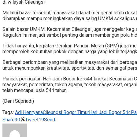
di wilayah Cileungsi.
Melalui bazar tersebut, masyarakat dapat mengenal lebih dekat be
diharapkan mampu meningkatkan daya saing UMKM sekaligus 
Selain bazar UMKM, Kecamatan Cileungsi juga menggelar kegia
Kegiatan ini menjadi simbol penting dalam membangun pola h
Tidak hanya itu, kegiatan Gerakan Pangan Murah (GPM) juga me
memperoleh kebutuhan pokok dengan harga yang lebih terjangk
Berbagai perlombaan yang melibatkan masyarakat dari berbagai 
untuk menumbuhkan kreativitas, sportivitas, dan semangat per
Puncak peringatan Hari Jadi Bogor ke-544 tingkat Kecamatan C
masyarakat, pemerintah, tokoh agama, tokoh masyarakat, orga
telah mencapai usia 544 tahun.
(Deni Supriadi)
Tags:
Adi Henryana
Cileungsi Bogor Timur
Hari Jadi Bogor 544
Pa
Share
30
Tweet
19
Send