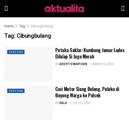
Home
Tag
Cibungbulang
Tag:
Cibungbulang
Petaka Saklar: Kumbung Jamur Ludes
PERISTIWA
Dilalap Si Jago Merah
BY
ARSYIT SYARIFUDIN
MARCH 5, 2026
Curi Motor Siang Bolong, Pelaku di
PERISTIWA
Boyong Warga ke Polsek
BY
GALA
JULY 21, 2024