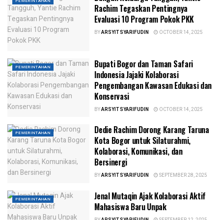
PEMERINTAHAN
Rachim Tegaskan Pentingnya
Evaluasi 10 Program Pokok PKK
BY
ARSYIT SYARIFUDIN
OCTOBER 14, 2025
Bupati Bogor dan Taman Safari
PEMERINTAHAN
Indonesia Jajaki Kolaborasi
Pengembangan Kawasan Edukasi dan
Konservasi
BY
ARSYIT SYARIFUDIN
OCTOBER 14, 2025
Dedie Rachim Dorong Karang Taruna
PEMERINTAHAN
Kota Bogor untuk Silaturahmi,
Kolaborasi, Komunikasi, dan
Bersinergi
BY
ARSYIT SYARIFUDIN
SEPTEMBER 28, 2025
Jenal Mutaqin Ajak Kolaborasi Aktif
PEMERINTAHAN
Mahasiswa Baru Unpak
BY
ARSYIT SYARIFUDIN
SEPTEMBER 12, 2025