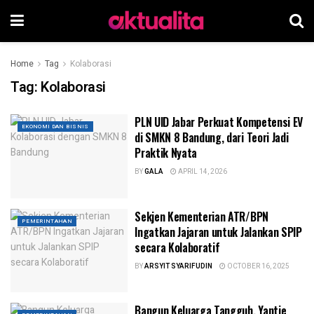
Home
Tag
Kolaborasi
Tag:
Kolaborasi
PLN UID Jabar Perkuat Kompetensi EV
EKONOMI DAN BISNIS
di SMKN 8 Bandung, dari Teori Jadi
Praktik Nyata
BY
GALA
APRIL 14, 2026
Sekjen Kementerian ATR/BPN
PEMERINTAHAN
Ingatkan Jajaran untuk Jalankan SPIP
secara Kolaboratif
BY
ARSYIT SYARIFUDIN
OCTOBER 16, 2025
Bangun Keluarga Tangguh, Yantie