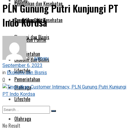
Daerah
Pendidikan dan Kesehatan
PLN Gunung Putri Kunjungi PT
Indo Kordsa
Pendidikan dan Kesehatan
Sosok dan Politik
Ekonomi dan Bisnis
Sosok dan Politik
Pemerintahan
by
sayyev
Ekonomi dan Bisnis
September 6, 2023
Lifestyle
in
Ekonomi dan Bisnis
Pemerintahan
0
Olahraga
Lifestyle
Olahraga
No Result