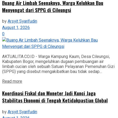
‎Buang Air Limbah Seenaknya, Warga Keluhkan Bau
Menyengat dari SPPG di Cileungsi
by
Arsyit Syarifudin
August 1, 2026
0
AKTUALITA.CO.ID - Warga Kampung Kaum, Desa Cileungsi,
Kabupaten Bogor, mengeluhkan dugaan pembuangan air
limbah cucian oleh sebuah Satuan Pelayanan Pemenuhan Gizi
(SPPG) yang disebut mengakibatkan bau tidak sedap...
Read more
‎Koordinasi Fiskal dan Moneter Jadi Kunci Jaga
Stabilitas Ekonomi di Tengah Ketidakpastian Global
by
Arsyit Syarifudin