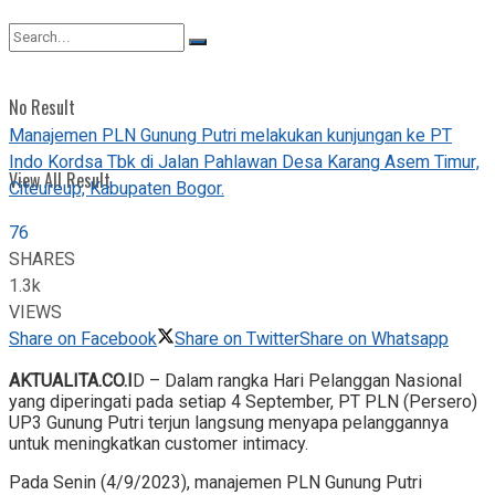
View All Result
No Result
Manajemen PLN Gunung Putri melakukan kunjungan ke PT
Indo Kordsa Tbk di Jalan Pahlawan Desa Karang Asem Timur,
View All Result
Citeureup, Kabupaten Bogor.
76
SHARES
1.3k
VIEWS
Share on Facebook
Share on Twitter
Share on Whatsapp
AKTUALITA.CO.I
D – Dalam rangka Hari Pelanggan Nasional
yang diperingati pada setiap 4 September, PT PLN (Persero)
UP3 Gunung Putri terjun langsung menyapa pelanggannya
untuk meningkatkan customer intimacy.
Pada Senin (4/9/2023), manajemen PLN Gunung Putri