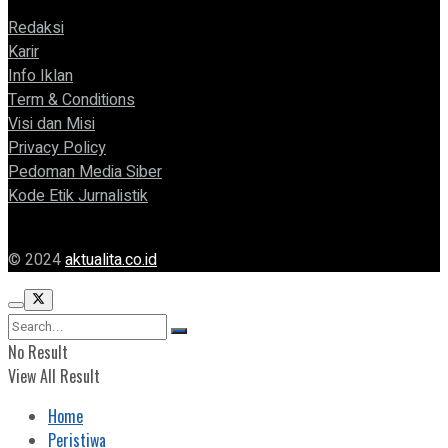
Redaksi
Karir
Info Iklan
Term & Conditions
Visi dan Misi
Privacy Policy
Pedoman Media Siber
Kode Etik Jurnalistik
© 2024
aktualita.co.id
No Result
View All Result
Home
Peristiwa