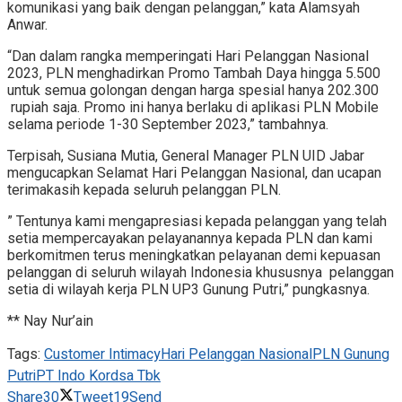
komunikasi yang baik dengan pelanggan,” kata Alamsyah
Anwar.
“Dan dalam rangka memperingati Hari Pelanggan Nasional
2023, PLN menghadirkan Promo Tambah Daya hingga 5.500
untuk semua golongan dengan harga spesial hanya 202.300
rupiah saja. Promo ini hanya berlaku di aplikasi PLN Mobile
selama periode 1-30 September 2023,” tambahnya.
Terpisah, Susiana Mutia, General Manager PLN UID Jabar
mengucapkan Selamat Hari Pelanggan Nasional, dan ucapan
terimakasih kepada seluruh pelanggan PLN.
” Tentunya kami mengapresiasi kepada pelanggan yang telah
setia mempercayakan pelayanannya kepada PLN dan kami
berkomitmen terus meningkatkan pelayanan demi kepuasan
pelanggan di seluruh wilayah Indonesia khususnya pelanggan
setia di wilayah kerja PLN UP3 Gunung Putri,” pungkasnya.
** Nay Nur’ain
Tags:
Customer Intimacy
Hari Pelanggan Nasional
PLN Gunung
Putri
PT Indo Kordsa Tbk
Share
30
Tweet
19
Send