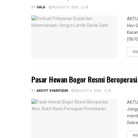
BY
GALA
AUGUST 6, 2026
0
AKTUA
Heri 
Karan
(06/08
RE
Pasar Hewan Bogor Resmi Beroperasi,
BY
ARSYIT SYARIFUDIN
AUGUST 6, 2026
0
AKTUA
Jongg
menda
Sekre
RE