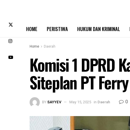
HOME
PERISTIWA
HUKUM DAN KRIMINAL
Home
Daerah
Komisi 1 DPRD K
Siteplan PT Ferry
0
BY
SAYYEV
May 15, 2025
in
Daerah