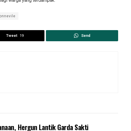
bagi warga yang terdampak.
onnevile
Tweet
19
Send
anaan, Hergun Lantik Garda Sakti