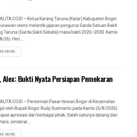
LITA.CO.ID – Ketua Karang Taruna (Katar) Kabupaten Bogor
Gunawan resmi melantik jajaran pengurus Garda Satuan Bakti
g Taruna (Garda Sakti Sekata) masa bakti 2026–2030. Kamis
/26). Heri...
AD MORE
 Alex: Bukti Nyata Persiapan Pemekaran
LITA.CO.ID – Peresmian Pasar Hewan Bogor di Kecamatan
ol oleh Bupati Bogor Rudy Susmanto pada Kamis (6/8/2026)
pat apresiasi dari berbagai pihak. Salah satunya datang dari
taris Jenderal...
AD MORE