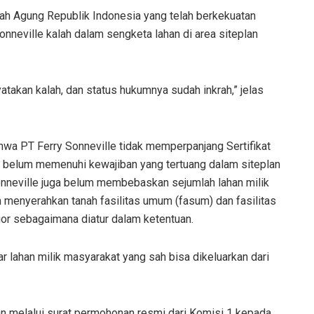
ah Agung Republik Indonesia yang telah berkekuatan
onneville kalah dalam sengketa lahan di area siteplan
atakan kalah, dan status hukumnya sudah inkrah,” jelas
bahwa PT Ferry Sonneville tidak memperpanjang Sertifikat
a belum memenuhi kewajiban yang tertuang dalam siteplan
 Sonneville juga belum membebaskan sejumlah lahan milik
 menyerahkan tanah fasilitas umum (fasum) dan fasilitas
or sebagaimana diatur dalam ketentuan.
ar lahan milik masyarakat yang sah bisa dikeluarkan dari
n melalui surat permohonan resmi dari Komisi 1 kepada