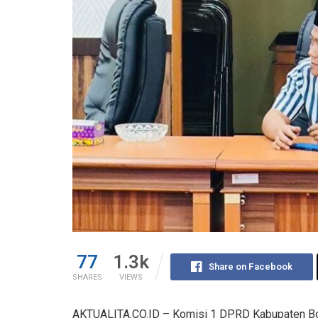
77
1.3k
Share on Facebook
SHARES
VIEWS
AKTUALITA.CO.ID – Komisi 1 DPRD Kabupaten B