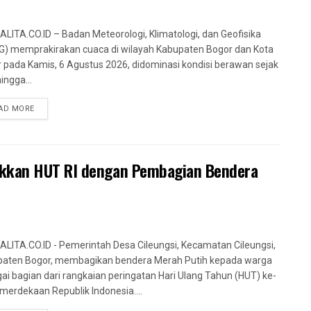
LITA.CO.ID – Badan Meteorologi, Klimatologi, dan Geofisika
) memprakirakan cuaca di wilayah Kabupaten Bogor dan Kota
 pada Kamis, 6 Agustus 2026, didominasi kondisi berawan sejak
ingga...
AD MORE
akkan HUT RI dengan Pembagian Bendera
LITA.CO.ID - Pemerintah Desa Cileungsi, Kecamatan Cileungsi,
aten Bogor, membagikan bendera Merah Putih kepada warga
ai bagian dari rangkaian peringatan Hari Ulang Tahun (HUT) ke-
merdekaan Republik Indonesia....