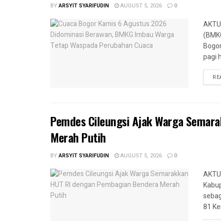
BY
ARSYIT SYARIFUDIN
AUGUST 5, 2026
0
AKTUA
(BMKG
Bogor
pagi h
RE
Pemdes Cileungsi Ajak Warga Semar
Merah Putih
BY
ARSYIT SYARIFUDIN
AUGUST 5, 2026
0
AKTUA
Kabup
sebag
81 Ke