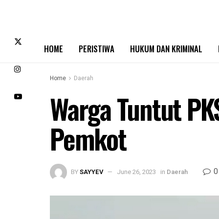
HOME
PERISTIWA
HUKUM DAN KRIMINAL
Home
Daerah
Warga Tuntut PK
Pemkot
0
BY
SAYYEV
June 26, 2023
in
Daerah