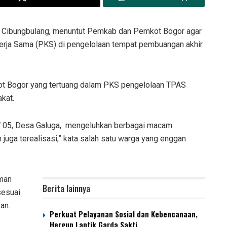
 Cibungbulang, menuntut Pemkab dan Pemkot Bogor agar
erja Sama (PKS) di pengelolaan tempat pembuangan akhir
t Bogor yang tertuang dalam PKS pengelolaan TPAS
kat.
W 05, Desa Galuga, mengeluhkan berbagai macam
ga terealisasi,” kata salah satu warga yang enggan
aman
Berita lainnya
sesuai
an.
Perkuat Pelayanan Sosial dan Kebencanaan,
Hergun Lantik Garda Sakti