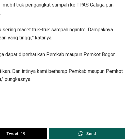
nya mobil truk pengangkut sampah ke TPAS Galuga pun
.
a itu sering macet truk-truk sampah ngantre. Dampaknya
an yang tinggi,” katanya.
rga dapat diperhatikan Pemkab maupun Pemkot Bogor.
hatikan. Dan intinya kami berharap Pemkab maupun Pemkot
,” pungkasnya.
Tweet
19
Send