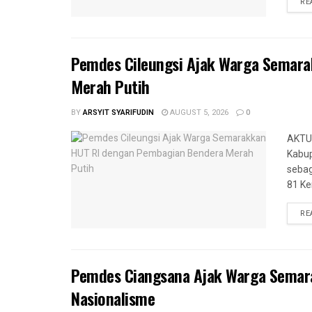
RE
Pemdes Cileungsi Ajak Warga Semar
Merah Putih
BY
ARSYIT SYARIFUDIN
AUGUST 5, 2026
0
AKTUA
Kabup
sebag
81 Ke
RE
Pemdes Ciangsana Ajak Warga Semar
Nasionalisme