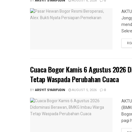
BY
ARSYIT SYARIFUDIN
AUGUST 6, 2026
0
AKTUA
Jongg
menda
Sekre
RE
Cuaca Bogor Kamis 6 Agustus 2026 
Tetap Waspada Perubahan Cuaca
BY
ARSYIT SYARIFUDIN
AUGUST 5, 2026
0
AKTUA
(BMKG
Bogor
pagi h