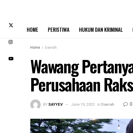
HOME
PERISTIWA
HUKUM DAN KRIMINAL
Home
Daerah
Wawang Pertanya
Perusahaan Raks
0
BY
SAYYEV
June 19, 2023
in
Daerah