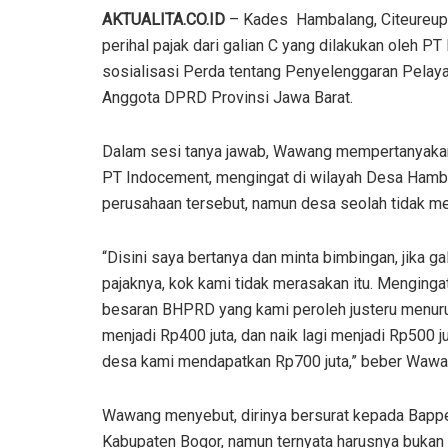
AKTUALITA.CO.ID
– Kades Hambalang, Citeureup
perihal pajak dari galian C yang dilakukan oleh
sosialisasi Perda tentang Penyelenggaran Pelaya
Anggota DPRD Provinsi Jawa Barat.
Dalam sesi tanya jawab, Wawang mempertanyakan a
PT Indocement, mengingat di wilayah Desa Hambal
perusahaan tersebut, namun desa seolah tidak mer
“Disini saya bertanya dan minta bimbingan, jika ga
pajaknya, kok kami tidak merasakan itu. Menging
besaran BHPRD yang kami peroleh justeru menuru
menjadi Rp400 juta, dan naik lagi menjadi Rp500 ju
desa kami mendapatkan Rp700 juta,” beber Wawan
Wawang menyebut, dirinya bersurat kepada Bapp
Kabupaten Bogor, namun ternyata harusnya bukan