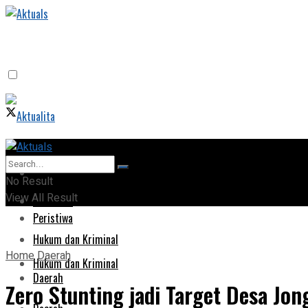
Home
Home
No Result
View All Result
Peristiwa
Peristiwa
Hukum dan Kriminal
Home
Daerah
Hukum dan Kriminal
Daerah
Zero Stunting jadi Target Desa Jon