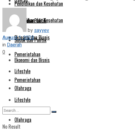
Daerah
Pendidikan dan Kesehatan
Pendidikan dan Kesehatan
Sosok dan Politik
by
sayyev
Ekonomi dan Bisnis
August 1, 2023
Sosok dan Politik
in
Daerah
0
Pemerintahan
Ekonomi dan Bisnis
Lifestyle
Pemerintahan
Olahraga
Lifestyle
Olahraga
No Result