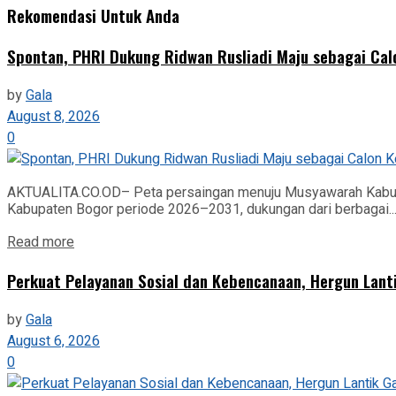
Rekomendasi Untuk Anda
Spontan, PHRI Dukung Ridwan Rusliadi Maju sebagai Ca
by
Gala
August 8, 2026
0
AKTUALITA.CO.OD– Peta persaingan menuju Musyawarah Kabupa
Kabupaten Bogor periode 2026–2031, dukungan dari berbagai..
Read more
Perkuat Pelayanan Sosial dan Kebencanaan, Hergun Lant
by
Gala
August 6, 2026
0