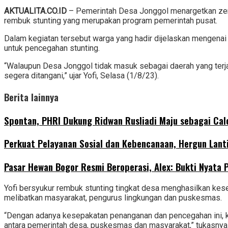
AKTUALITA.CO.ID
– Pemerintah Desa Jonggol menargetkan zero 
rembuk stunting yang merupakan program pemerintah pusat.
Dalam kegiatan tersebut warga yang hadir dijelaskan mengenai a
untuk pencegahan stunting.
“Walaupun Desa Jonggol tidak masuk sebagai daerah yang terjad
segera ditangani,” ujar Yofi, Selasa (1/8/23).
Berita lainnya
Spontan, PHRI Dukung Ridwan Rusliadi Maju sebagai Ca
Perkuat Pelayanan Sosial dan Kebencanaan, Hergun Lant
Pasar Hewan Bogor Resmi Beroperasi, Alex: Bukti Nyata
Yofi bersyukur rembuk stunting tingkat desa menghasilkan kese
melibatkan masyarakat, pengurus lingkungan dan puskesmas.
“Dengan adanya kesepakatan penanganan dan pencegahan ini, ka
antara pemerintah desa, puskesmas dan masyarakat,” tukasnya