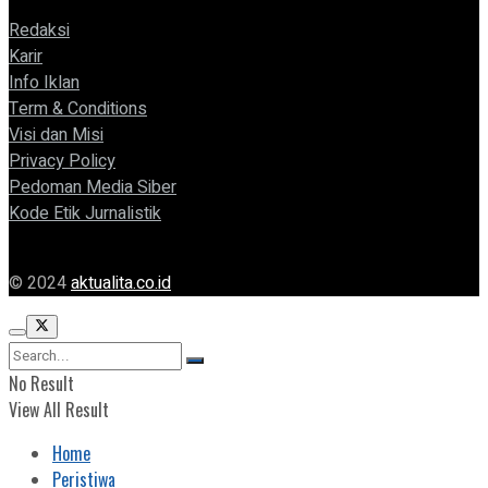
Redaksi
Karir
Info Iklan
Term & Conditions
Visi dan Misi
Privacy Policy
Pedoman Media Siber
Kode Etik Jurnalistik
© 2024
aktualita.co.id
No Result
View All Result
Home
Peristiwa