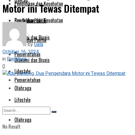
Daerah
Pendidikan dan Kesehatan
Motor ini Tewas Ditempat
Pendidikan dan Kesehatan
Sosok dan Politik
Ekonomi dan Bisnis
Sosok dan Politik
by
Gala
October 16, 2024
Pemerintahan
in
Peristiwa
Ekonomi dan Bisnis
0
Lifestyle
Pemerintahan
Olahraga
Lifestyle
Olahraga
No Result