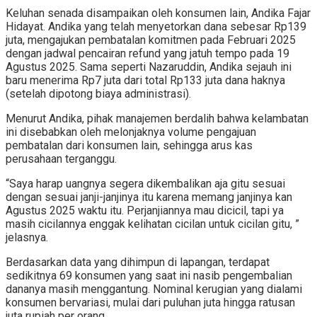
Keluhan senada disampaikan oleh konsumen lain, Andika Fajar
Hidayat. Andika yang telah menyetorkan dana sebesar Rp139
juta, mengajukan pembatalan komitmen pada Februari 2025
dengan jadwal pencairan refund yang jatuh tempo pada 19
Agustus 2025. Sama seperti Nazaruddin, Andika sejauh ini
baru menerima Rp7 juta dari total Rp133 juta dana haknya
(setelah dipotong biaya administrasi).
Menurut Andika, pihak manajemen berdalih bahwa kelambatan
ini disebabkan oleh melonjaknya volume pengajuan
pembatalan dari konsumen lain, sehingga arus kas
perusahaan terganggu.
“Saya harap uangnya segera dikembalikan aja gitu sesuai
dengan sesuai janji-janjinya itu karena memang janjinya kan
Agustus 2025 waktu itu. Perjanjiannya mau dicicil, tapi ya
masih cicilannya enggak kelihatan cicilan untuk cicilan gitu, ”
jelasnya.
Berdasarkan data yang dihimpun di lapangan, terdapat
sedikitnya 69 konsumen yang saat ini nasib pengembalian
dananya masih menggantung. Nominal kerugian yang dialami
konsumen bervariasi, mulai dari puluhan juta hingga ratusan
juta rupiah per orang.