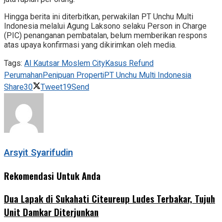
Hingga berita ini diterbitkan, perwakilan PT Unchu Multi
Indonesia melalui Agung Laksono selaku Person in Charge
(PIC) penanganan pembatalan, belum memberikan respons
atas upaya konfirmasi yang dikirimkan oleh media.
Tags:
Al Kautsar Moslem City
Kasus Refund
Perumahan
Penipuan Properti
PT Unchu Multi Indonesia
Share
30
Tweet
19
Send
Arsyit Syarifudin
Rekomendasi Untuk Anda
Dua Lapak di Sukahati Citeureup Ludes Terbakar, Tujuh
Unit Damkar Diterjunkan