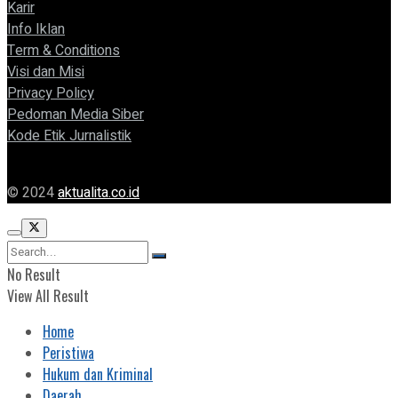
Karir
Info Iklan
Term & Conditions
Visi dan Misi
Privacy Policy
Pedoman Media Siber
Kode Etik Jurnalistik
© 2024
aktualita.co.id
No Result
View All Result
Home
Peristiwa
Hukum dan Kriminal
Daerah