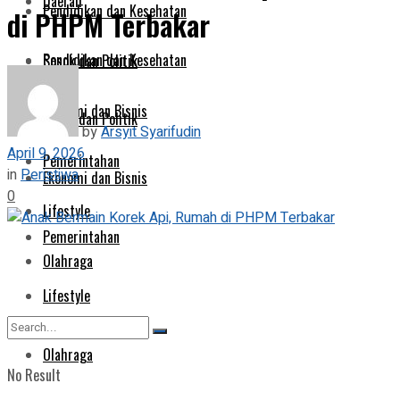
Daerah
Pendidikan dan Kesehatan
di PHPM Terbakar
Pendidikan dan Kesehatan
Sosok dan Politik
Ekonomi dan Bisnis
Sosok dan Politik
by
Arsyit Syarifudin
April 9, 2026
Pemerintahan
in
Peristiwa
Ekonomi dan Bisnis
0
Lifestyle
Pemerintahan
Olahraga
Lifestyle
Olahraga
No Result