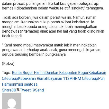
dalam proses penanganan. Berkat kesigapan petugas, api
berhasil dipadamkan dalam waktu relatif singkat,” terangnya.
‎Tidak ada korban jiwa dalam peristiwa ini. Namun, rumah
mengalami kerusakan cukup parah akibat kebakaran. Ia
menghimbau kepada orang tua untuk lebih meningkatkan
pengawasan terhadap anak agar hal hal yang tidak diinginkan
tidak terjadi.
‎”Kami mengimbau masyarakat untuk lebih meningkatkan
pengawasan terhadap anak-anak, guna mencegah kejadian
serupa terulang kembali,” pungkasnya.
‎(Retza)
Tags:
Berita Bogor Hari Ini
Damkar Kabupaten Bogor
Kebakaran
Citeureup
Kebakaran Rumah
Layanan 112
PHPM Citeureup
Puri
Harmoni
Yudi santosa
Share
30
Tweet
19
Send