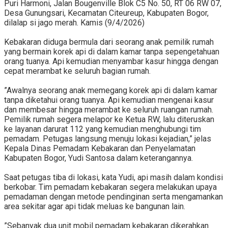
Puri Harmoni, Jalan Bougenville Blok C5 No. 50, RT 06 RW 07,
Desa Gunungsari, Kecamatan Citeureup, Kabupaten Bogor,
dilalap si jago merah. Kamis (9/4/2026)
‎Kebakaran diduga bermula dari seorang anak pemilik rumah
yang bermain korek api di dalam kamar tanpa sepengetahuan
orang tuanya. Api kemudian menyambar kasur hingga dengan
cepat merambat ke seluruh bagian rumah.
‎”Awalnya seorang anak memegang korek api di dalam kamar
tanpa diketahui orang tuanya. Api kemudian mengenai kasur
dan membesar hingga merambat ke seluruh ruangan rumah.
Pemilik rumah segera melapor ke Ketua RW, lalu diteruskan
ke layanan darurat 112 yang kemudian menghubungi tim
pemadam. Petugas langsung menuju lokasi kejadian,” jelas
Kepala Dinas Pemadam Kebakaran dan Penyelamatan
Kabupaten Bogor, Yudi Santosa dalam keterangannya.
‎Saat petugas tiba di lokasi, kata Yudi, api masih dalam kondisi
berkobar. Tim pemadam kebakaran segera melakukan upaya
pemadaman dengan metode pendinginan serta mengamankan
area sekitar agar api tidak meluas ke bangunan lain.
‎”Sebanyak dua unit mobil pemadam kebakaran dikerahkan