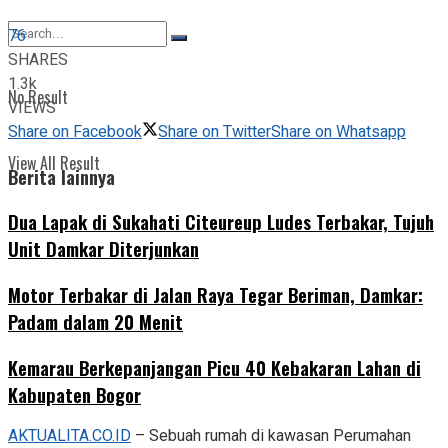
View All Result
76
SHARES
1.3k
No Result
VIEWS
Share on Facebook
Share on Twitter
Share on Whatsapp
View All Result
Berita lainnya
Dua Lapak di Sukahati Citeureup Ludes Terbakar, Tujuh
Unit Damkar Diterjunkan
Motor Terbakar di Jalan Raya Tegar Beriman, Damkar:
Padam dalam 20 Menit
‎Kemarau Berkepanjangan Picu 40 Kebakaran Lahan di
Kabupaten Bogor
AKTUALITA.CO.ID
– Sebuah rumah di kawasan Perumahan