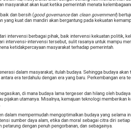
n masyarakat akan kuat ketika pemerintah menata kelembagaannya
aik dan bersih (
good governance
dan
clean government
) bertu
tahan yang kuat dan mandiri akan bergantung pada kekuatan kem
i intervensi berbagai pihak, baik intervensi kekuatan politik, k
i intervensi-intervensi tersebut, sulit rasanya untuk mampu menc
omena ketidakpercayaan masyarakat terhadap pemerintah.
generasi dalam masyarakat, itulah budaya. Sehingga budaya aka
antara era terdahulu dengan era yang baru. Perkembangan era te
g menegasikan, di mana budaya lama tergeser dan hilang oleh buda
tau pijakan utamanya. Misalnya, kemajuan teknologi memberikan 
.
rumen dalam mempermudah mengoptimalkan budaya yang selama in
nsi sumber daya alam, etika dan moral sebagai citra diri seti
an petarung dengan penuh pengorbanan, dan sebagainya.