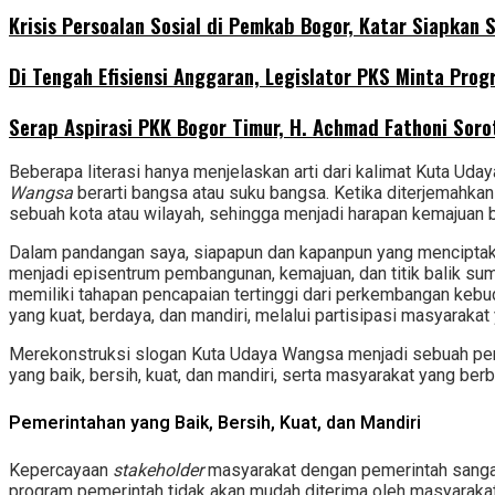
Krisis Persoalan Sosial di Pemkab Bogor, Katar Siapkan
Di Tengah Efisiensi Anggaran, Legislator PKS Minta Pr
Serap Aspirasi PKK Bogor Timur, H. Achmad Fathoni Sor
Beberapa literasi hanya menjelaskan arti dari kalimat Kuta Uda
Wangsa
berarti bangsa atau suku bangsa. Ketika diterjemahk
sebuah kota atau wilayah, sehingga menjadi harapan kemajuan 
Dalam pandangan saya, siapapun dan kapanpun yang menciptak
menjadi episentrum pembangunan, kemajuan, dan titik balik su
memiliki tahapan pencapaian tertinggi dari perkembangan kebud
yang kuat, berdaya, dan mandiri, melalui partisipasi masyaraka
Merekonstruksi slogan Kuta Udaya Wangsa menjadi sebuah per
yang baik, bersih, kuat, dan mandiri, serta masyarakat yang be
Pemerintahan yang Baik, Bersih, Kuat, dan Mandiri
Kepercayaan
stakeholder
masyarakat dengan pemerintah sangat
program pemerintah tidak akan mudah diterima oleh masyaraka