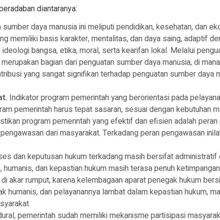
peradaban diantaranya:
sumber daya manusia ini meliputi pendidikan, kesehatan, dan e
ng memiliki basis karakter, mentalitas, dan daya saing, adaptif 
, ideologi bangsa, etika, moral, serta kearifan lokal. Melalui p
 merupakan bagian dari penguatan sumber daya manusia, di ma
tribusi yang sangat signifikan terhadap penguatan sumber daya
t.
Indikator program pemerintah yang berorientasi pada pelayan
gram pemerintah harus tepat sasaran, sesuai dengan kebutuhan m
tikan program pemerintah yang efektif dan efisien adalah peran 
engawasan dari masyarakat. Terkadang peran pengawasan inilah 
s dan keputusan hukum terkadang masih bersifat administratif 
, humanis, dan kepastian hukum masih terasa penuh ketimpangan
di akar rumput, karena kelembagaan aparat penegak hukum bersif
ak humanis, dan pelayanannya lambat dalam kepastian hukum, ma
syarakat.
ural, pemerintah sudah memiliki mekanisme partisipasi masyarak