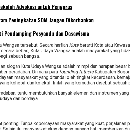
 Sekolah Advokasi untuk Pengurus
ogram Peningkatan SDM Jangan Dikorbankan
oti Pendamping Posyandu dan Dasawisma
ya Wangsa tersebut. Secara harfiah
Kuta
berarti Kota atau Kawas
an secara bebas, Kuta Udaya Wangsa adalah masyarakat yang tid
bagi sebuah bangsa.
an slogan Kuta Udaya Wangsa adalah mimpi dan harapan besar 
mber peradaban. Di mana para
founding fathers
Kabupaten Bogor 
ayaan masyarakat yang ditandai oleh tingkat kecerdasan, kemajua
t yang kohesif dan kolektif. Inilah yang kemudian disebut sebuah
adaban, tentu membutuhkan banyak elemen dan instrumen yang 
rbudaya dan berdaya.
 penting. Tanpa kepercayaan masyarakat yang kuat, perjalanan 
t. Selain itu, masyarakat akan dengan senang hati memberikan 