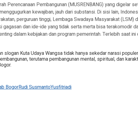
arah Perencanaan Pembangunan (MUSRENBANG) yang digelar seti
n menggugurkan kewajiban, jauh dari substansi. Di sisi lain, In
arakatan, perguruan tinggi, Lembaga Swadaya Masyarakat (LSM) d
 gagasan dan ide-ide yang tidak serta merta bisa terakomodir da
nting dalam kebijakan dan program pemerintah. Terlebih saat in
an slogan Kuta Udaya Wangsa tidak hanya sekedar narasi popule
bangunan, terutama pembangunan mental, spiritual, dan karakte
ogor.
b Bogor
Rudi Susmanto
Yusfitriadi