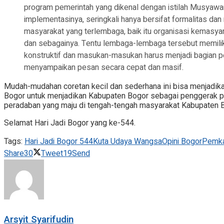
program pemerintah yang dikenal dengan istilah Musyaw
implementasinya, seringkali hanya bersifat formalitas da
masyarakat yang terlembaga, baik itu organisasi kemasy
dan sebagainya. Tentu lembaga-lembaga tersebut memiliki
konstruktif dan masukan-masukan harus menjadi bagian pe
menyampaikan pesan secara cepat dan masif.
Mudah-mudahan coretan kecil dan sederhana ini bisa menjadik
Bogor untuk menjadikan Kabupaten Bogor sebagai penggerak pem
peradaban yang maju di tengah-tengah masyarakat Kabupaten B
Selamat Hari Jadi Bogor yang ke-544.
Tags:
Hari Jadi Bogor 544
Kuta Udaya Wangsa
Opini Bogor
Pemka
Share
30
Tweet
19
Send
Arsyit Syarifudin