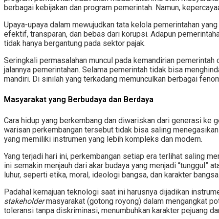
berbagai kebijakan dan program pemerintah. Namun, kepercayaa
Upaya-upaya dalam mewujudkan tata kelola pemerintahan yang b
efektif, transparan, dan bebas dari korupsi. Adapun pemerin
tidak hanya bergantung pada sektor pajak.
Seringkali permasalahan muncul pada kemandirian pemerintah dar
jalannya pemerintahan. Selama pemerintah tidak bisa menghindar
mandiri. Di sinilah yang terkadang memunculkan berbagai fen
Masyarakat yang Berbudaya dan Berdaya
Cara hidup yang berkembang dan diwariskan dari generasi ke 
warisan perkembangan tersebut tidak bisa saling menegasikan 
yang memiliki instrumen yang lebih kompleks dan modern.
Yang terjadi hari ini, perkembangan setiap era terlihat salin
ini semakin menjauh dari akar budaya yang menjadi “tunggul” a
luhur, seperti etika, moral, ideologi bangsa, dan karakter bangsa
Padahal kemajuan teknologi saat ini harusnya dijadikan inst
stakeholder
masyarakat (gotong royong) dalam mengangkat pote
toleransi tanpa diskriminasi, menumbuhkan karakter pejuang d