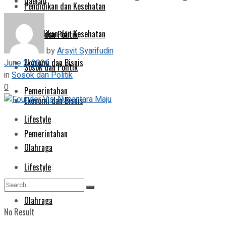
Daerah
Pendidikan dan Kesehatan
Pendidikan dan Kesehatan
Sosok dan Politik
by
Arsyit Syarifudin
Ekonomi dan Bisnis
June 2, 2026
Sosok dan Politik
in
Sosok dan Politik
0
Pemerintahan
Ekonomi dan Bisnis
Lifestyle
Pemerintahan
Olahraga
Lifestyle
Olahraga
No Result