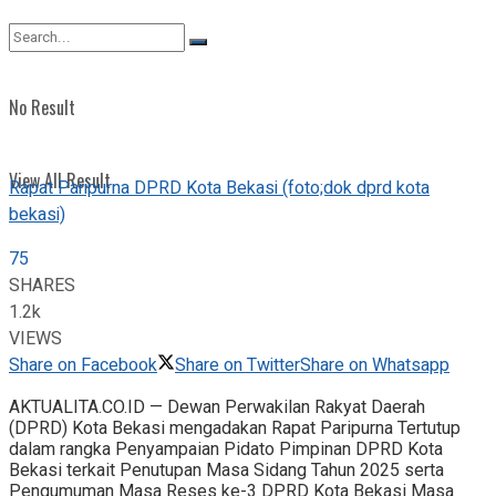
View All Result
No Result
View All Result
Rapat Paripurna DPRD Kota Bekasi (foto;dok dprd kota
bekasi)
75
SHARES
1.2k
VIEWS
Share on Facebook
Share on Twitter
Share on Whatsapp
AKTUALITA.CO.ID — Dewan Perwakilan Rakyat Daerah
(DPRD) Kota Bekasi mengadakan Rapat Paripurna Tertutup
dalam rangka Penyampaian Pidato Pimpinan DPRD Kota
Bekasi terkait Penutupan Masa Sidang Tahun 2025 serta
Pengumuman Masa Reses ke-3 DPRD Kota Bekasi Masa