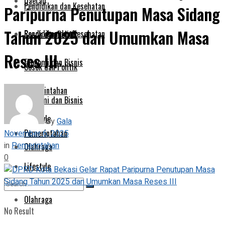
Daerah
Pendidikan dan Kesehatan
Paripurna Penutupan Masa Sidang
Tahun 2025 dan Umumkan Masa
Pendidikan dan Kesehatan
Sosok dan Politik
Reses III
Ekonomi dan Bisnis
Sosok dan Politik
Pemerintahan
Ekonomi dan Bisnis
Lifestyle
by
Gala
Pemerintahan
November 6, 2025
in
Pemerintahan
Olahraga
0
Lifestyle
Olahraga
No Result