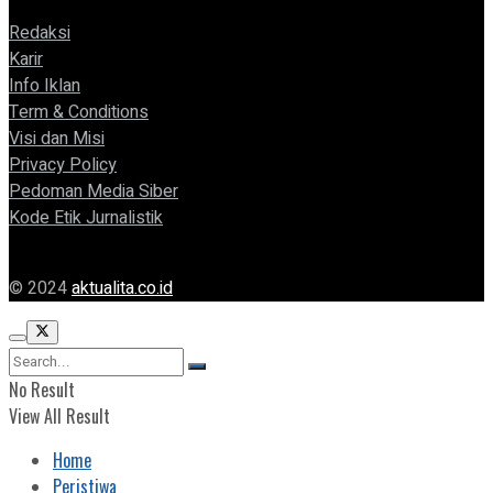
Redaksi
Karir
Info Iklan
Term & Conditions
Visi dan Misi
Privacy Policy
Pedoman Media Siber
Kode Etik Jurnalistik
© 2024
aktualita.co.id
No Result
View All Result
Home
Peristiwa