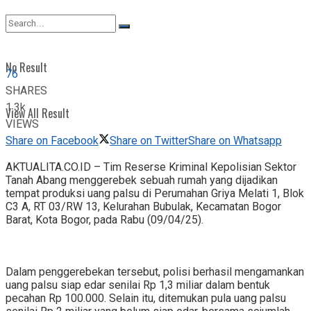
View All Result
No Result
76
SHARES
1.3k
View All Result
VIEWS
Share on Facebook
Share on Twitter
Share on Whatsapp
AKTUALITA.CO.ID – Tim Reserse Kriminal Kepolisian Sektor
Tanah Abang menggerebek sebuah rumah yang dijadikan
tempat produksi uang palsu di Perumahan Griya Melati 1, Blok
C3 A, RT 03/RW 13, Kelurahan Bubulak, Kecamatan Bogor
Barat, Kota Bogor, pada Rabu (09/04/25).
Dalam penggerebekan tersebut, polisi berhasil mengamankan
uang palsu siap edar senilai Rp 1,3 miliar dalam bentuk
pecahan Rp 100.000. Selain itu, ditemukan pula uang palsu