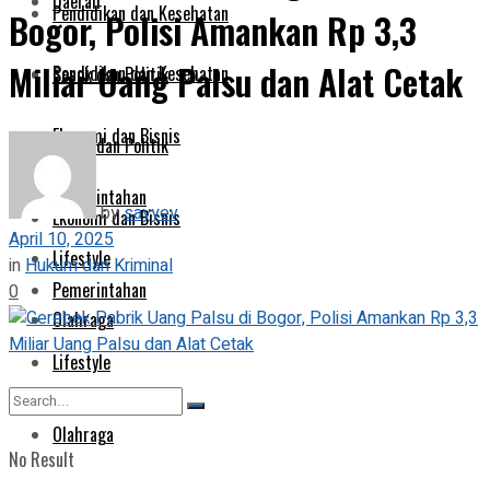
Daerah
Pendidikan dan Kesehatan
Bogor, Polisi Amankan Rp 3,3
Miliar Uang Palsu dan Alat Cetak
Pendidikan dan Kesehatan
Sosok dan Politik
Ekonomi dan Bisnis
Sosok dan Politik
Pemerintahan
by
sayyev
Ekonomi dan Bisnis
April 10, 2025
Lifestyle
in
Hukum dan Kriminal
Pemerintahan
0
Olahraga
Lifestyle
Olahraga
No Result