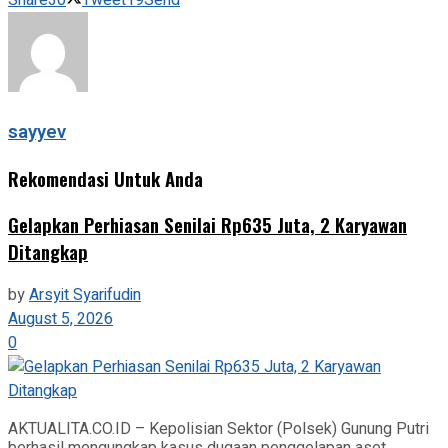
Share
30
Tweet
19
Send
sayyev
Rekomendasi Untuk Anda
Gelapkan Perhiasan Senilai Rp635 Juta, 2 Karyawan
Ditangkap
by
Arsyit Syarifudin
August 5, 2026
0
AKTUALITA.CO.ID – Kepolisian Sektor (Polsek) Gunung Putri
berhasil mengungkap kasus dugaan penggelapan aset