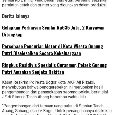
senilai Rp 2 miliar yang belum siap edar, bersama sejumlah
peralatan cetak dan printer yang digunakan dalam produksi.
Berita lainnya
Gelapkan Perhiasan Senilai Rp635 Juta, 2 Karyawan
Ditangkap
‎Percobaan Pencurian Motor di Kota Wisata Gunung
Putri Diselesaikan Secara Kekeluargaan
Ringkus Residivis Spesialis Curanmor, Polsek Gunung
Putri Amankan Senjata Rakitan
Kasat Reskrim Polresta Bogor Kota, AKP Aji Rizaldi,
menyebutkan bahwa penggerebekan ini merupakan hasil
pengembangan dari penangkapan seorang pelaku berinisial
JE di Stasiun Tanah Abang beberapa waktu lalu.
“Pengembangan dari temuan uang palsu di Stasiun Tanah
Abang, Subang, dan ke Bogor. Untuk penanganannya dilakukan