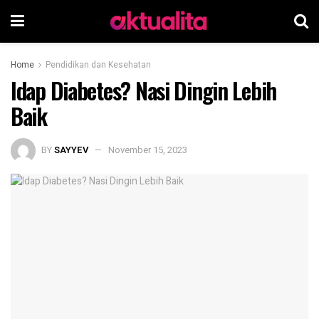
Home
Pendidikan dan Kesehatan
Idap Diabetes? Nasi Dingin Lebih
Baik
BY
SAYYEV
November 15, 2023