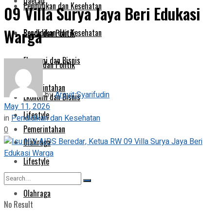
Daerah
Pendidikan dan Kesehatan
09 Villa Surya Jaya Beri Edukasi
Warga
Pendidikan dan Kesehatan
Sosok dan Politik
Ekonomi dan Bisnis
Sosok dan Politik
Pemerintahan
by
Arsyit Syarifudin
Ekonomi dan Bisnis
May 11, 2026
Lifestyle
in
Pendidikan dan Kesehatan
Pemerintahan
0
Olahraga
Lifestyle
Olahraga
No Result