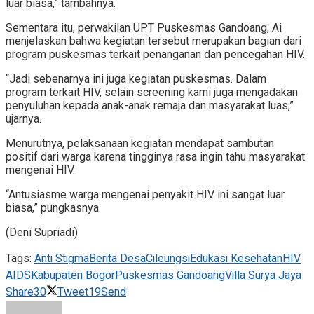
luar biasa,” tambahnya.
Sementara itu, perwakilan UPT Puskesmas Gandoang, Ai
menjelaskan bahwa kegiatan tersebut merupakan bagian dari
program puskesmas terkait penanganan dan pencegahan HIV.
“Jadi sebenarnya ini juga kegiatan puskesmas. Dalam
program terkait HIV, selain screening kami juga mengadakan
penyuluhan kepada anak-anak remaja dan masyarakat luas,”
ujarnya.
Menurutnya, pelaksanaan kegiatan mendapat sambutan
positif dari warga karena tingginya rasa ingin tahu masyarakat
mengenai HIV.
“Antusiasme warga mengenai penyakit HIV ini sangat luar
biasa,” pungkasnya.
(Deni Supriadi)
Tags:
Anti Stigma
Berita Desa
Cileungsi
Edukasi Kesehatan
HIV
AIDS
Kabupaten Bogor
Puskesmas Gandoang
Villa Surya Jaya
Share
30
Tweet
19
Send