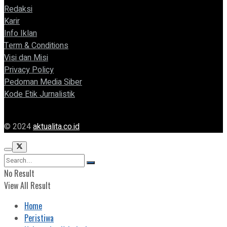
Redaksi
Karir
Info Iklan
Term & Conditions
Visi dan Misi
Privacy Policy
Pedoman Media Siber
Kode Etik Jurnalistik
© 2024
aktualita.co.id
No Result
View All Result
Home
Peristiwa