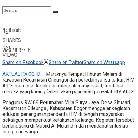
View All Result
No Result
74
SHARES
1.2k
View All Result
VIEWS
Share on Facebook
Share on Twitter
Share on Whatsapp
AKTUALITA.CO.ID
– Maraknya Tempat Hiburan Malam di
Kawasan Kecamatan Cileungsi dan beredarnya isu terkait HIV
AIDS membuat ketakutan ditengah masyarakat, terutama
mereka yang kurang faham akan penularan penyakit HIV AIDS.
Pengurus RW 09 Perumahan Villa Surya Jaya, Desa Situsari,
Kecamatan Cileungsi, Kabupaten Bogor menggelar kegiatan
edukasi penanganan penderita HIV di tengah masyarakat
sekaligus memperkuat ketahanan keluarga. Kegiatan tersebut
berlangsung di Masjid Al Mujahidin dan mendapat antusias
tinggi dari warga.