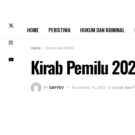
HOME
PERISTIWA
HUKUM DAN KRIMINAL
Home
Sosok dan Politik
Kirab Pemilu 202
BY
SAYYEV
November 14, 2023
in
Sosok dan Po