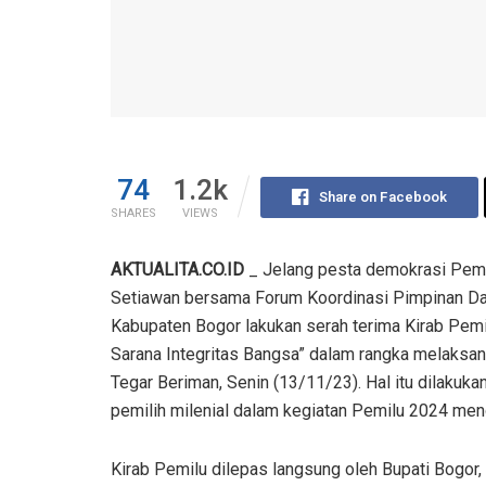
74
1.2k
Share on Facebook
SHARES
VIEWS
AKTUALITA.CO.ID
_ Jelang pesta demokrasi Pemi
Setiawan bersama Forum Koordinasi Pimpinan D
Kabupaten Bogor lakukan serah terima Kirab Pemi
Sarana Integritas Bangsa” dalam rangka melaksa
Tegar Beriman, Senin (13/11/23). Hal itu dilakuk
pemilih milenial dalam kegiatan Pemilu 2024 men
Kirab Pemilu dilepas langsung oleh Bupati Bogor