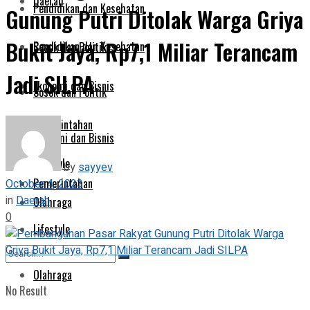
Daerah
Pendidikan dan Kesehatan
Gunung Putri Ditolak Warga Griya
Bukit Jaya, Rp7,1 Miliar Terancam
Pendidikan dan Kesehatan
Sosok dan Politik
Jadi SILPA
Ekonomi dan Bisnis
Sosok dan Politik
Pemerintahan
Ekonomi dan Bisnis
Lifestyle
by
sayyev
Pemerintahan
October 4, 2023
in
Daerah
Olahraga
0
Lifestyle
Olahraga
No Result