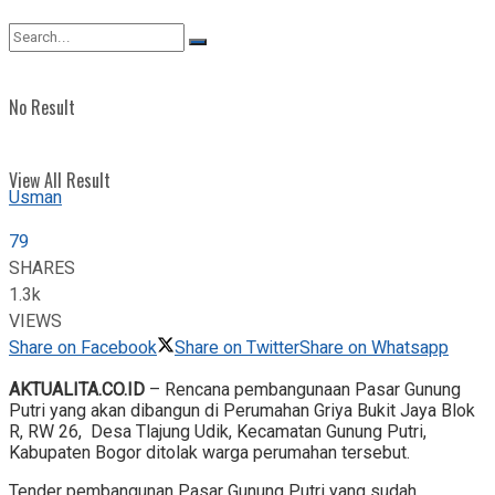
View All Result
No Result
View All Result
Usman
79
SHARES
1.3k
VIEWS
Share on Facebook
Share on Twitter
Share on Whatsapp
AKTUALITA.CO.ID
– Rencana pembangunaan Pasar Gunung
Putri yang akan dibangun di Perumahan Griya Bukit Jaya Blok
R, RW 26, Desa Tlajung Udik, Kecamatan Gunung Putri,
Kabupaten Bogor ditolak warga perumahan tersebut.
Tender pembangunan Pasar Gunung Putri yang sudah