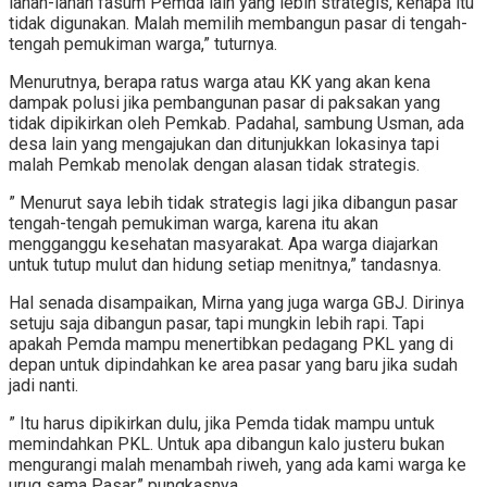
lahan-lahan fasum Pemda lain yang lebih strategis, kenapa itu
tidak digunakan. Malah memilih membangun pasar di tengah-
tengah pemukiman warga,” tuturnya.
Menurutnya, berapa ratus warga atau KK yang akan kena
dampak polusi jika pembangunan pasar di paksakan yang
tidak dipikirkan oleh Pemkab. Padahal, sambung Usman, ada
desa lain yang mengajukan dan ditunjukkan lokasinya tapi
malah Pemkab menolak dengan alasan tidak strategis.
” Menurut saya lebih tidak strategis lagi jika dibangun pasar
tengah-tengah pemukiman warga, karena itu akan
mengganggu kesehatan masyarakat. Apa warga diajarkan
untuk tutup mulut dan hidung setiap menitnya,” tandasnya.
Hal senada disampaikan, Mirna yang juga warga GBJ. Dirinya
setuju saja dibangun pasar, tapi mungkin lebih rapi. Tapi
apakah Pemda mampu menertibkan pedagang PKL yang di
depan untuk dipindahkan ke area pasar yang baru jika sudah
jadi nanti.
” Itu harus dipikirkan dulu, jika Pemda tidak mampu untuk
memindahkan PKL. Untuk apa dibangun kalo justeru bukan
mengurangi malah menambah riweh, yang ada kami warga ke
urug sama Pasar,” pungkasnya.