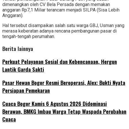
dimenangkan oleh CV Bela Persada dengan memakan
anggaran Rp7,1 Miliar terancam menjadi SILPA (Sisa Lebih
Anggaran).
Hal tersebut disampaikan salah satu warga GBJ, Usman yang
merasa keberatan adanya rencana pembangunan pasar di
tengah-tengah perumahan.
Berita lainnya
Perkuat Pelayanan Sosial dan Kebencanaan, Hergun
Lantik Garda Sakti
Pasar Hewan Bogor Resmi Beroperasi, Alex: Bukti Nyata
Persiapan Pemekaran
Cuaca Bogor Kamis 6 Agustus 2026 Didominasi
Berawan, BMKG Imbau Warga Tetap Waspada Perubahan
Cuaca