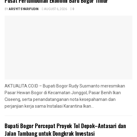
Pusat Pertumbuhan Ekonomi Baru Bogor Timur
BY
ARSYIT SYARIFUDIN
AUGUST 6, 2026
0
AKTUALITA.CO.ID – Bupati Bogor Rudy Susmanto meresmikan
Pasar Hewan Bogor di Kecamatan Jonggol, Pasar Benih Ikan
Ciseeng, serta penandatanganan nota kesepahaman dan
perjanjian kerja sama Instalasi Karantina Ikan...
Bupati Bogor Percepat Proyek Tol Depok–Antasari dan
Jalan Tambang untuk Dongkrak Investasi