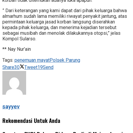
korban tidak ditemukan adanya luka apapun.
” Dari keterangan yang kami dapat dari pihak keluarga bahwa
almarhum sudah lama memiliki riwayat penyakit jantung, atas
permintaan keluarga jasad korban langsung diserahkan
kepada pihak keluarga, dan menerima kejadian tersebut
sebagai musibah dan menolak dilakukannya otopsi,” jelas
Kompol Sularso.
** Nay Nur’ain
Tags:
penemuan mayat
Polsek Parung
Share
30
Tweet
19
Send
sayyev
Rekomendasi Untuk Anda