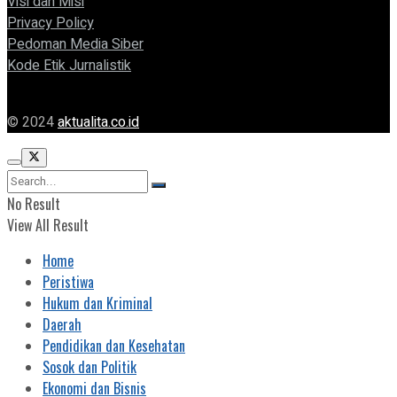
Visi dan Misi
Privacy Policy
Pedoman Media Siber
Kode Etik Jurnalistik
© 2024
aktualita.co.id
No Result
View All Result
Home
Peristiwa
Hukum dan Kriminal
Daerah
Pendidikan dan Kesehatan
Sosok dan Politik
Ekonomi dan Bisnis