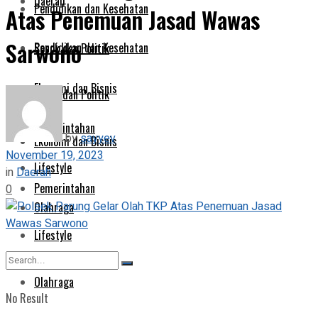
Daerah
Pendidikan dan Kesehatan
Atas Penemuan Jasad Wawas
Sarwono
Pendidikan dan Kesehatan
Sosok dan Politik
Ekonomi dan Bisnis
Sosok dan Politik
Pemerintahan
by
sayyev
Ekonomi dan Bisnis
November 19, 2023
Lifestyle
in
Daerah
Pemerintahan
0
Olahraga
Lifestyle
Olahraga
No Result