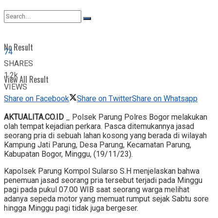
View All Result
No Result
74
SHARES
1.2k
View All Result
VIEWS
Share on Facebook
Share on Twitter
Share on Whatsapp
AKTUALITA.CO.ID
_ Polsek Parung Polres Bogor melakukan
olah tempat kejadian perkara. Pasca ditemukannya jasad
seorang pria di sebuah lahan kosong yang berada di wilayah
Kampung Jati Parung, Desa Parung, Kecamatan Parung,
Kabupatan Bogor, Minggu, (19/11/23).
Kapolsek Parung Kompol Sularso S.H menjelaskan bahwa
penemuan jasad seorang pria tersebut terjadi pada Minggu
pagi pada pukul 07.00 WIB saat seorang warga melihat
adanya sepeda motor yang memuat rumput sejak Sabtu sore
hingga Minggu pagi tidak juga bergeser.