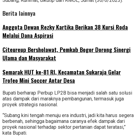
Subang, Ruhimat, dikutip dari RMOL, Jumat (30/6/2023).
Berita lainnya
Anggota Dewan Rezky Kartika Berikan 38 Kursi Roda
Melalui Dana Aspirasi
Citeureup Bersholawat, Pemkab Bogor Dorong Sinergi
Ulama dan Masyarakat
Semarak HUT ke-81 RI, Kecamatan Sukaraja Gelar
Trofeo Mini Soccer Antar Desa
Bupati berharap Perbup LP2B bisa menjadi salah satu solusi
atas dampak dari maraknya pembangunan, termasuk juga
proyek strategis nasional.
“Subang kini tengah menuju era industri, jadi kita harus segera
berbenah, sehingga bagaimana caranya efek dampak dari
proyek nasional terhadap sektor pertanian dapat teratasi,”
kata Bupati.