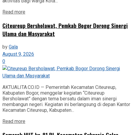
aktivitas bagi warga Kota...
Read more
Citeureup Bersholawat, Pemkab Bogor Dorong Sinergi
Ulama dan Masyarakat
by
Gala
August 9, 2026
0
AKTUALITA.CO.ID — Pemerintah Kecamatan Citeureup,
Kabupaten Bogor, menggelar kegiatan “Citeureup
Bersholawat” dengan tema bersatu dalam iman sinergi
membangun negeri. Kegiatan ini berlangsung di depan Kantor
Kecamatan Citeureup, Kabupaten...
Read more
Semarak HUT ke-81 RI, Kecamatan Sukaraja Gelar