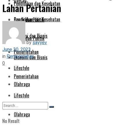
Daerah
Pendidikan dan Kesehatan
Lahan Pertanian
Pendidikan dan Kesehatan
Sosok dan Politik
Ekonomi dan Bisnis
Sosok dan Politik
by
sayyev
June 30, 2023
Pemerintahan
in
Pemerintahan
Ekonomi dan Bisnis
0
Lifestyle
Pemerintahan
Olahraga
Lifestyle
Olahraga
No Result