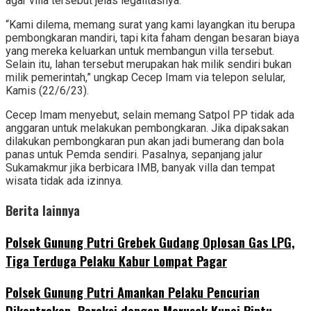
agar villa tersebut jelas legalitasnya.
“Kami dilema, memang surat yang kami layangkan itu berupa
pembongkaran mandiri, tapi kita faham dengan besaran biaya
yang mereka keluarkan untuk membangun villa tersebut.
Selain itu, lahan tersebut merupakan hak milik sendiri bukan
milik pemerintah,” ungkap Cecep Imam via telepon selular,
Kamis (22/6/23).
Cecep Imam menyebut, selain memang Satpol PP tidak ada
anggaran untuk melakukan pembongkaran. Jika dipaksakan
dilakukan pembongkaran pun akan jadi bumerang dan bola
panas untuk Pemda sendiri. Pasalnya, sepanjang jalur
Sukamakmur jika berbicara IMB, banyak villa dan tempat
wisata tidak ada izinnya.
Berita lainnya
Polsek Gunung Putri Grebek Gudang Oplosan Gas LPG,
Tiga Terduga Pelaku Kabur Lompat Pagar
Polsek Gunung Putri Amankan Pelaku Pencurian
Dikontrakan, Beraksi dengan Merusak Kunci Pintu