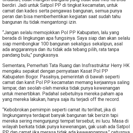
berdiri. Jadi untuk Satpol PP di tingkat kecamatan, untuk
camat dan kades serta pengawas bangunan, semua punya
peran dan bisa memberhentikan kegiatan saat sudah tahu
bangunan itu tidak mengantongi izin.
“Jangan selalu memojokkan Pol PP Kabupaten, lalu yang
berada di lingkungan apa fungsinya. Saya siap dan akan selalu
siap membongkar 100 bangunan sekaligus sekalipun, asal
ada anggarannya dan itu tidak ada tebang pilih, rata tanpa
pandang bulu,” pungkasnya.
Sementara, Pemerhati Tata Ruang dan Insfrastruktur Herry HK
mengaku sepakat dengan pernyataan Kasat Pol PP
Kabupaten Bogor. Pasalnya, pemerintah di bawah seperti
camat dan kanit Pol PP kecamatan memang kerjaannya saling
lempar, dan seolah-oleh mereka tidak punya kewenangan
untuk menertibkan. Padahal sebetulnya mereka paham apa
yang mereka lakukan, hanya saja itu terjadi off the record.
“Kebobrokan pemimpin seperti camat itu terlihat, jika di
lingkungannya terdapat banyak bangunan tak berizin tapi
mereka sering mengunjungi tempat tersebut, ini lucu. Masa di
wilayah berkata tidak punya kewenangan, gak usah ada Satpol
PP dan camat jika merasa tidak ada keweangannya,” cetusnya.