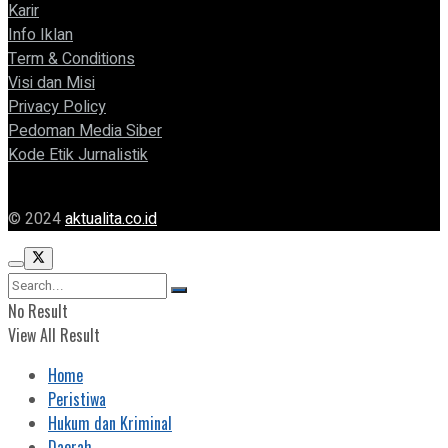
Karir
Info Iklan
Term & Conditions
Visi dan Misi
Privacy Policy
Pedoman Media Siber
Kode Etik Jurnalistik
© 2024
aktualita.co.id
No Result
View All Result
Home
Peristiwa
Hukum dan Kriminal
Daerah