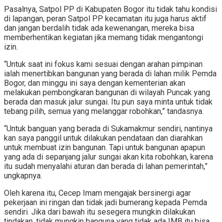
Pasalnya, Satpol PP di Kabupaten Bogor itu tidak tahu kondisi
di lapangan, peran Satpol PP kecamatan itu juga harus aktif
dan jangan berdalih tidak ada kewenangan, mereka bisa
memberhentikan kegiatan jika memang tidak mengantongi
izin.
“Untuk saat ini fokus kami sesuai dengan arahan pimpinan
ialah menertibkan bangunan yang berada di lahan milik Pemda
Bogor, dan minggu ini saya dengan kementerian akan
melakukan pembongkaran bangunan di wilayah Puncak yang
berada dan masuk jalur sungai. Itu pun saya minta untuk tidak
tebang pilih, semua yang melanggar robohkan,” tandasnya.
“Untuk banguan yang berada di Sukamakmur sendiri, nantinya
kan saya panggil untuk dilakukan pendataan dan diarahkan
untuk membuat izin bangunan. Tapi untuk bangunan apapun
yang ada di sepanjang jalur sungai akan kita robohkan, karena
itu sudah menyalahi aturan dan berada di lahan pemerintah,”
ungkapnya.
Oleh karena itu, Cecep Imam mengajak bersinergi agar
pekerjaan ini ringan dan tidak jadi bumerang kepada Pemda
sendiri. Jika dari bawah itu sesegera mungkin dilakukan
tindakan, tidak mungkin banguna yang tidak ada IMB itu bisa