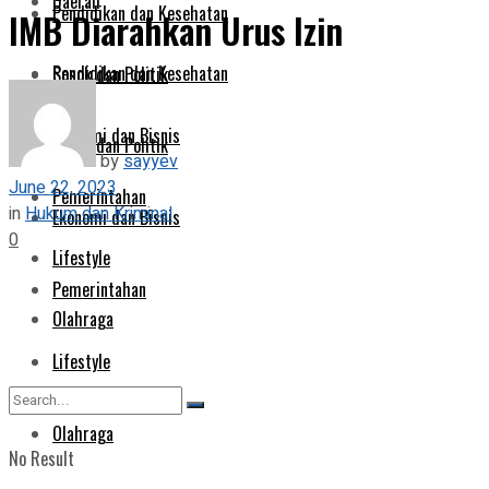
Daerah
Pendidikan dan Kesehatan
IMB Diarahkan Urus Izin
Pendidikan dan Kesehatan
Sosok dan Politik
Ekonomi dan Bisnis
Sosok dan Politik
by
sayyev
June 22, 2023
Pemerintahan
in
Hukum dan Kriminal
Ekonomi dan Bisnis
0
Lifestyle
Pemerintahan
Olahraga
Lifestyle
Olahraga
No Result