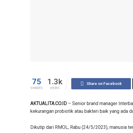
75
1.3k
Share on Facebook
SHARES
VIEWS
AKTUALITA.CO.ID
– Senior brand manager Interba
kekurangan probiotik atau bakteri baik yang ada d
Dikutip dari RMOL, Rabu (24/5/2023), manusia te