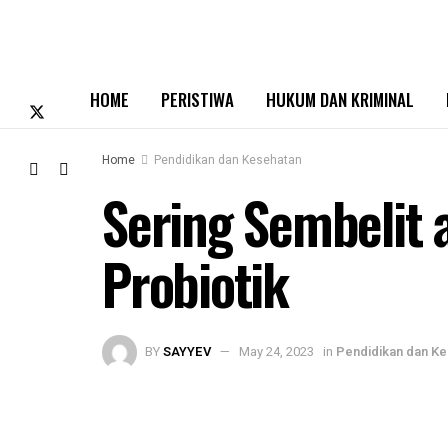
HOME
PERISTIWA
HUKUM DAN KRIMINAL
Home
Pendidikan dan Kesehatan
Sering Sembelit 
Probiotik
BY
SAYYEV
May 24, 2023
in
Pendidikan dan Ke