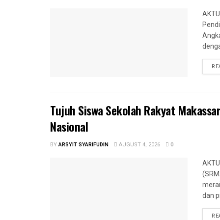
AKTUA
Pendi
Angka
denga
RE
Tujuh Siswa Sekolah Rakyat Makassar
Nasional
BY
ARSYIT SYARIFUDIN
AUGUST 4, 2026
0
AKTUA
(SRM
merai
dan pr
RE