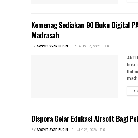
Kemenag Sediakan 90 Buku Digital PA
Madrasah
BY
ARSYIT SYARIFUDIN
AUGUST 4, 2026
0
AKTU
buku 
Bahas
madra
RE
‎Dispora Gelar Edukasi Airsoft Bagi P
BY
ARSYIT SYARIFUDIN
JULY 29, 2026
0