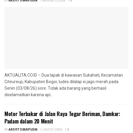
BY
ARSYIT SYARIFUDIN
AUGUST 3, 2026
0
AKTUALITA.CO.ID – Dua lapak di kawasan Sukahati, Kecamatan
Citeureup, Kabupaten Bogor, ludes dilalap si jago merah pada
Senin (03/08/26) sore. Tidak ada barang yang berhasil
diselamatkan karena api...
Motor Terbakar di Jalan Raya Tegar Beriman, Damkar:
Padam dalam 20 Menit
BY
ARSYIT SYARIFUDIN
JULY 27, 2026
0