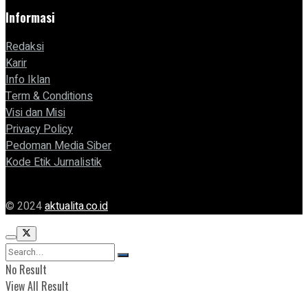
Informasi
Redaksi
Karir
Info Iklan
Term & Conditions
Visi dan Misi
Privacy Policy
Pedoman Media Siber
Kode Etik Jurnalistik
© 2024
aktualita.co.id
No Result
View All Result