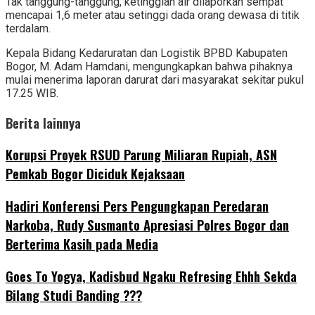
Tak tanggung-tanggung, ketinggian air dilaporkan sempat
mencapai 1,6 meter atau setinggi dada orang dewasa di titik
terdalam.
Kepala Bidang Kedaruratan dan Logistik BPBD Kabupaten
Bogor, M. Adam Hamdani, mengungkapkan bahwa pihaknya
mulai menerima laporan darurat dari masyarakat sekitar pukul
17.25 WIB.
Berita lainnya
Korupsi Proyek RSUD Parung Miliaran Rupiah, ASN
Pemkab Bogor Diciduk Kejaksaan
Hadiri Konferensi Pers Pengungkapan Peredaran
Narkoba, Rudy Susmanto Apresiasi Polres Bogor dan
Berterima Kasih pada Media
Goes To Yogya, Kadisbud Ngaku Refresing Ehhh Sekda
Bilang Studi Banding ???