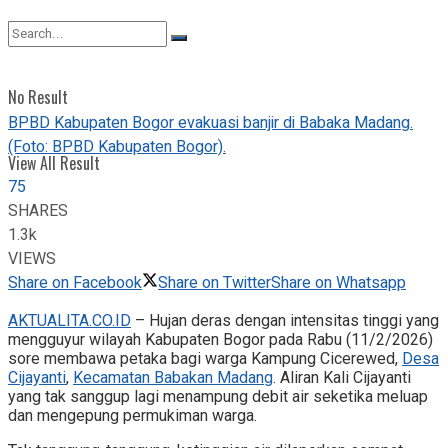
View All Result
No Result
BPBD Kabupaten Bogor evakuasi banjir di Babaka Madang.
(Foto: BPBD Kabupaten Bogor).
View All Result
75
SHARES
1.3k
VIEWS
Share on Facebook
Share on Twitter
Share on Whatsapp
AKTUALITA.CO.ID
– Hujan deras dengan intensitas tinggi yang
mengguyur wilayah Kabupaten Bogor pada Rabu (11/2/2026)
sore membawa petaka bagi warga Kampung Cicerewed,
Desa
Cijayanti
,
Kecamatan Babakan Madang
. Aliran Kali Cijayanti
yang tak sanggup lagi menampung debit air seketika meluap
dan mengepung permukiman warga.