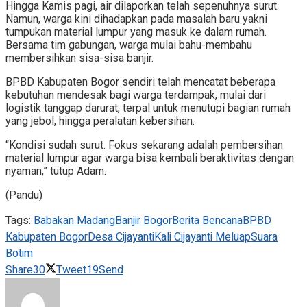
Hingga Kamis pagi, air dilaporkan telah sepenuhnya surut.
Namun, warga kini dihadapkan pada masalah baru yakni
tumpukan material lumpur yang masuk ke dalam rumah.
Bersama tim gabungan, warga mulai bahu-membahu
membersihkan sisa-sisa banjir.
BPBD Kabupaten Bogor sendiri telah mencatat beberapa
kebutuhan mendesak bagi warga terdampak, mulai dari
logistik tanggap darurat, terpal untuk menutupi bagian rumah
yang jebol, hingga peralatan kebersihan.
“Kondisi sudah surut. Fokus sekarang adalah pembersihan
material lumpur agar warga bisa kembali beraktivitas dengan
nyaman,” tutup Adam.
(Pandu)
Tags:
Babakan Madang
Banjir Bogor
Berita Bencana
BPBD
Kabupaten Bogor
Desa Cijayanti
Kali Cijayanti Meluap
Suara
Botim
Share
30
Tweet
19
Send