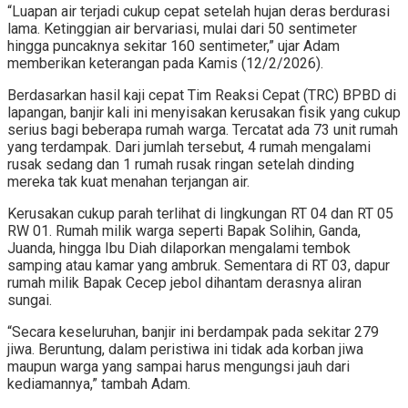
“Luapan air terjadi cukup cepat setelah hujan deras berdurasi
lama. Ketinggian air bervariasi, mulai dari 50 sentimeter
hingga puncaknya sekitar 160 sentimeter,” ujar Adam
memberikan keterangan pada Kamis (12/2/2026).
Berdasarkan hasil kaji cepat Tim Reaksi Cepat (TRC) BPBD di
lapangan, banjir kali ini menyisakan kerusakan fisik yang cukup
serius bagi beberapa rumah warga. Tercatat ada 73 unit rumah
yang terdampak. Dari jumlah tersebut, 4 rumah mengalami
rusak sedang dan 1 rumah rusak ringan setelah dinding
mereka tak kuat menahan terjangan air.
Kerusakan cukup parah terlihat di lingkungan RT 04 dan RT 05
RW 01. Rumah milik warga seperti Bapak Solihin, Ganda,
Juanda, hingga Ibu Diah dilaporkan mengalami tembok
samping atau kamar yang ambruk. Sementara di RT 03, dapur
rumah milik Bapak Cecep jebol dihantam derasnya aliran
sungai.
“Secara keseluruhan, banjir ini berdampak pada sekitar 279
jiwa. Beruntung, dalam peristiwa ini tidak ada korban jiwa
maupun warga yang sampai harus mengungsi jauh dari
kediamannya,” tambah Adam.