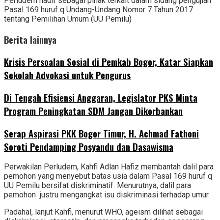
Perludem hadir sebagai pihak terkait dalam sidang pengujian
Pasal 169 huruf q Undang-Undang Nomor 7 Tahun 2017
tentang Pemilihan Umum (UU Pemilu)
Berita lainnya
Krisis Persoalan Sosial di Pemkab Bogor, Katar Siapkan
Sekolah Advokasi untuk Pengurus
Di Tengah Efisiensi Anggaran, Legislator PKS Minta
Program Peningkatan SDM Jangan Dikorbankan
Serap Aspirasi PKK Bogor Timur, H. Achmad Fathoni
Soroti Pendamping Posyandu dan Dasawisma
Perwakilan Perludem, Kahfi Adlan Hafiz membantah dalil para
pemohon yang menyebut batas usia dalam Pasal 169 huruf q
UU Pemilu bersifat diskriminatif. Menurutnya, dalil para
pemohon justru mengangkat isu diskriminasi terhadap umur.
Padahal, lanjut Kahfi, menurut WHO, ageism dilihat sebagai