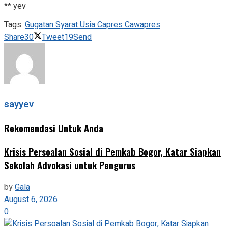
** yev
Tags:
Gugatan Syarat Usia Capres Cawapres
Share
30
Tweet
19
Send
sayyev
Rekomendasi Untuk Anda
Krisis Persoalan Sosial di Pemkab Bogor, Katar Siapkan
Sekolah Advokasi untuk Pengurus
by
Gala
August 6, 2026
0