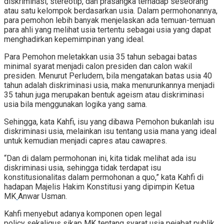
diskriminasi, stereotip, dan prasangka terhadap seseorang
atau satu kelompok berdasarkan usia. Dalam permohonannya,
para pemohon lebih banyak menjelaskan ada temuan-temuan
para ahli yang melihat usia tertentu sebagai usia yang dapat
menghadirkan kepemimpinan yang ideal.
Para Pemohon meletakkan usia 35 tahun sebagai batas
minimal syarat menjadi calon presiden dan calon wakil
presiden. Menurut Perludem, bila mengatakan batas usia 40
tahun adalah diskriminasi usia, maka menurunkannya menjadi
35 tahun juga merupakan bentuk ageism atau diskriminasi
usia bila menggunakan logika yang sama.
Sehingga, kata Kahfi, isu yang dibawa Pemohon bukanlah isu
diskriminasi usia, melainkan isu tentang usia mana yang ideal
untuk kemudian menjadi capres atau cawapres.
“Dan di dalam permohonan ini, kita tidak melihat ada isu
diskriminasi usia, sehingga tidak terdapat isu
konstitusionalitas dalam permohonan a quo,” kata Kahfi di
hadapan Majelis Hakim Konstitusi yang dipimpin Ketua
MK
Anwar Usman.
Kahfi menyebut adanya komponen open legal
policy sekaligus sikap MK tentang syarat usia pejabat publik.