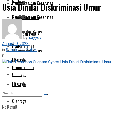
Daerah
Pendidikan dan Kesehatan
Usia Dinilai Diskriminasi Umur
Pendidikan dan Kesehatan
Sosok dan Politik
Ekonomi dan Bisnis
Sosok dan Politik
by
sayyev
August 9, 2023
Pemerintahan
in
Sosok dan Politik
Ekonomi dan Bisnis
0
Lifestyle
Pemerintahan
Olahraga
Lifestyle
Olahraga
No Result