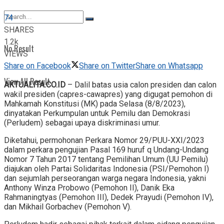
View All Result
74
SHARES
1.2k
No Result
VIEWS
Share on Facebook
Share on Twitter
Share on Whatsapp
View All Result
AKTUALITA.CO.ID
– Dalil batas usia calon presiden dan calon
wakil presiden (capres-cawapres) yang digugat pemohon di
Mahkamah Konstitusi (MK) pada Selasa (8/8/2023),
dinyatakan Perkumpulan untuk Pemilu dan Demokrasi
(Perludem) sebagai upaya diskriminasi umur.
Diketahui, permohonan Perkara Nomor 29/PUU-XXI/2023
dalam perkara pengujian Pasal 169 huruf q Undang-Undang
Nomor 7 Tahun 2017 tentang Pemilihan Umum (UU Pemilu)
diajukan oleh Partai Solidaritas Indonesia (PSI/Pemohon I)
dan sejumlah perseorangan warga negara Indonesia, yakni
Anthony Winza Probowo (Pemohon II), Danik Eka
Rahmaningtyas (Pemohon III), Dedek Prayudi (Pemohon IV),
dan Mikhail Gorbachev (Pemohon V).