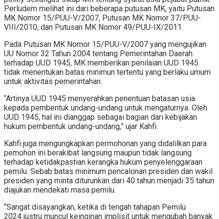
Perludem melihat ini dari beberapa putusan MK, yaitu Putusan
MK Nomor 15/PUU-V/2007, Putusan MK Nomor 37/PUU-
VIII/2010, dan Putusan MK Nomor 49/PUU-IX/2011.
Pada Putusan MK Nomor 15/PUU-V/2007 yang mengujikan
UU Nomor 32 Tahun 2004 tentang Pemerintahan Daerah
terhadap UUD 1945, MK memberikan penilaian UUD 1945
tidak menentukan batas minimun tertentu yang berlaku umum
untuk aktivitas pemerintahan.
“Artinya UUD 1945 menyerahkan penentuan batasan usia
kepada pembentuk undang-undang untuk mengaturnya. Oleh
UUD 1945, hal ini dianggap sebagai bagian dari kebijakan
hukum pembentuk undang-undang,” ujar Kahfi.
Kahfi juga mengungkapkan permohonan yang didalilkan para
pemohon ini berakibat langsung maupun tidak langsung
terhadap ketidakpastian kerangka hukum penyelenggaraan
pemilu. Sebab batas minimum pencalonan presiden dan wakil
presiden yang minta diturunkan dari 40 tahun menjadi 35 tahun
diajukan mendekati masa pemilu.
“Sangat disayangkan, ketika di tengah tahapan Pemilu
2024
justru muncul keinginan implisit untuk mengubah banyak