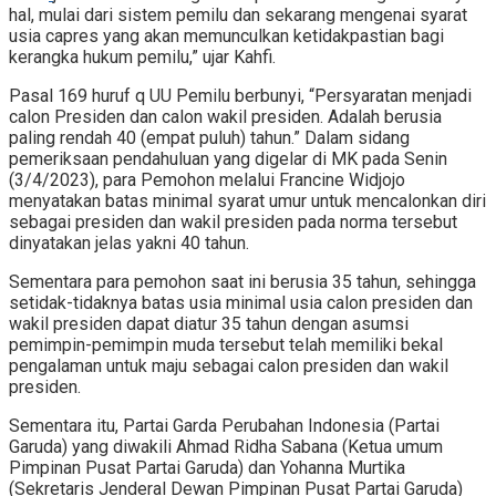
hal, mulai dari sistem pemilu dan sekarang mengenai syarat
usia capres yang akan memunculkan ketidakpastian bagi
kerangka hukum pemilu,” ujar Kahfi.
Pasal 169 huruf q UU Pemilu berbunyi, “Persyaratan menjadi
calon Presiden dan calon wakil presiden. Adalah berusia
paling rendah 40 (empat puluh) tahun.” Dalam sidang
pemeriksaan pendahuluan yang digelar di MK pada Senin
(3/4/2023), para Pemohon melalui Francine Widjojo
menyatakan batas minimal syarat umur untuk mencalonkan diri
sebagai presiden dan wakil presiden pada norma tersebut
dinyatakan jelas yakni 40 tahun.
Sementara para pemohon saat ini berusia 35 tahun, sehingga
setidak-tidaknya batas usia minimal usia calon presiden dan
wakil presiden dapat diatur 35 tahun dengan asumsi
pemimpin-pemimpin muda tersebut telah memiliki bekal
pengalaman untuk maju sebagai calon presiden dan wakil
presiden.
Sementara itu, Partai Garda Perubahan Indonesia (Partai
Garuda) yang diwakili Ahmad Ridha Sabana (Ketua umum
Pimpinan Pusat Partai Garuda) dan Yohanna Murtika
(Sekretaris Jenderal Dewan Pimpinan Pusat Partai Garuda)