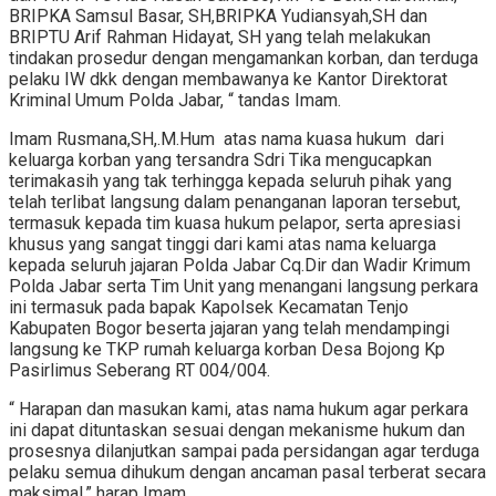
BRIPKA Samsul Basar, SH,BRIPKA Yudiansyah,SH dan
BRIPTU Arif Rahman Hidayat, SH yang telah melakukan
tindakan prosedur dengan mengamankan korban, dan terduga
pelaku IW dkk dengan membawanya ke Kantor Direktorat
Kriminal Umum Polda Jabar, “ tandas Imam.
Imam Rusmana,SH,.M.Hum atas nama kuasa hukum dari
keluarga korban yang tersandra Sdri Tika mengucapkan
terimakasih yang tak terhingga kepada seluruh pihak yang
telah terlibat langsung dalam penanganan laporan tersebut,
termasuk kepada tim kuasa hukum pelapor, serta apresiasi
khusus yang sangat tinggi dari kami atas nama keluarga
kepada seluruh jajaran Polda Jabar Cq.Dir dan Wadir Krimum
Polda Jabar serta Tim Unit yang menangani langsung perkara
ini termasuk pada bapak Kapolsek Kecamatan Tenjo
Kabupaten Bogor beserta jajaran yang telah mendampingi
langsung ke TKP rumah keluarga korban Desa Bojong Kp
Pasirlimus Seberang RT 004/004.
“ Harapan dan masukan kami, atas nama hukum agar perkara
ini dapat dituntaskan sesuai dengan mekanisme hukum dan
prosesnya dilanjutkan sampai pada persidangan agar terduga
pelaku semua dihukum dengan ancaman pasal terberat secara
maksimal,” harap Imam.