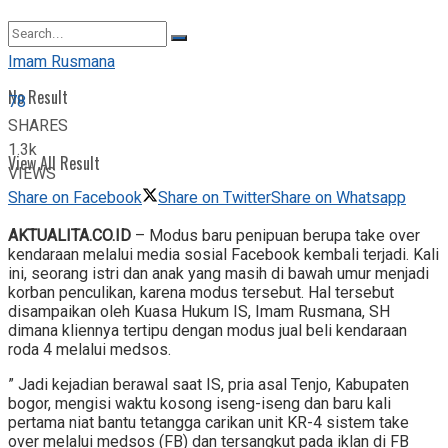
View All Result
Imam Rusmana
No Result
78
SHARES
1.3k
View All Result
VIEWS
Share on Facebook
Share on Twitter
Share on Whatsapp
AKTUALITA.CO.ID
– Modus baru penipuan berupa take over
kendaraan melalui media sosial Facebook kembali terjadi. Kali
ini, seorang istri dan anak yang masih di bawah umur menjadi
korban penculikan, karena modus tersebut. Hal tersebut
disampaikan oleh Kuasa Hukum IS, Imam Rusmana, SH
dimana kliennya tertipu dengan modus jual beli kendaraan
roda 4 melalui medsos.
” Jadi kejadian berawal saat IS, pria asal Tenjo, Kabupaten
bogor, mengisi waktu kosong iseng-iseng dan baru kali
pertama niat bantu tetangga carikan unit KR-4 sistem take
over melalui medsos (FB) dan tersangkut pada iklan di FB