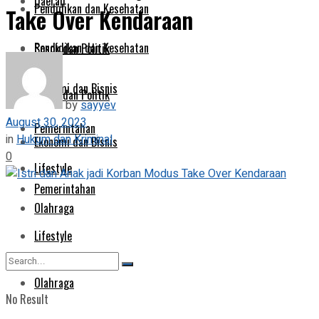
Daerah
Pendidikan dan Kesehatan
Take Over Kendaraan
Pendidikan dan Kesehatan
Sosok dan Politik
Ekonomi dan Bisnis
Sosok dan Politik
by
sayyev
August 30, 2023
Pemerintahan
in
Hukum dan Kriminal
Ekonomi dan Bisnis
0
Lifestyle
Pemerintahan
Olahraga
Lifestyle
Olahraga
No Result