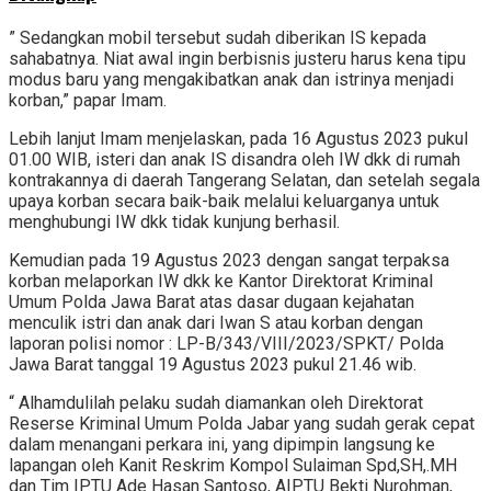
” Sedangkan mobil tersebut sudah diberikan IS kepada
sahabatnya. Niat awal ingin berbisnis justeru harus kena tipu
modus baru yang mengakibatkan anak dan istrinya menjadi
korban,” papar Imam.
Lebih lanjut Imam menjelaskan, pada 16 Agustus 2023 pukul
01.00 WIB, isteri dan anak IS disandra oleh IW dkk di rumah
kontrakannya di daerah Tangerang Selatan, dan setelah segala
upaya korban secara baik-baik melalui keluarganya untuk
menghubungi IW dkk tidak kunjung berhasil.
Kemudian pada 19 Agustus 2023 dengan sangat terpaksa
korban melaporkan IW dkk ke Kantor Direktorat Kriminal
Umum Polda Jawa Barat atas dasar dugaan kejahatan
menculik istri dan anak dari Iwan S atau korban dengan
laporan polisi nomor : LP-B/343/VIII/2023/SPKT/ Polda
Jawa Barat tanggal 19 Agustus 2023 pukul 21.46 wib.
“ Alhamdulilah pelaku sudah diamankan oleh Direktorat
Reserse Kriminal Umum Polda Jabar yang sudah gerak cepat
dalam menangani perkara ini, yang dipimpin langsung ke
lapangan oleh Kanit Reskrim Kompol Sulaiman Spd,SH,.MH
dan Tim IPTU Ade Hasan Santoso, AIPTU Bekti Nurohman,