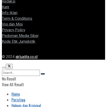
Redaksi
Karir
Info Iklan
Term & Conditions
Visi dan Misi
Privacy Policy
Pedoman Media Siber
Kode Etik Jurnalistik
© 2024
aktualita.co.id
No Result
View All Result
Home
Peristiwa
Hukum dan Kriminal