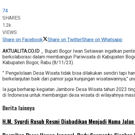
74
SHARES
1.2k
VIEWS
Share on Facebook
Share on Twitter
Share on Whatsapp
AKTUALITA.CO.ID
_ Bupati Bogor Iwan Setiawan ingatkan penti
berkolaborasi dalam membangun Pariwisata di Kabupaten Bogor
Kabupaten Bogor, Rabu (8/11/23).
” Pengelolaan Desa Wisata tidak bisa dilakukan sendiri tapi h
berkelanjutan baik dari pamor juga kunjungan wisatawannya,” un
Ia juga berharap kegiatan Jambore Desa Wisata tahun 2023 ti
di Indonesia untuk membangun desa wisata di wilayahnya mas
Berita lainnya
H.M. Syurdi Rusuh Resmi Diabadikan Menjadi Nama Jalan 