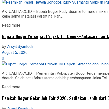
AKTUALITA.CO.ID – Bupati Bogor Rudy Susmanto meresmikan Pa
kerja sama Instalasi Karantina Ikan...
Read more
Bupati Bogor Percepat Proyek Tol Depok–Antasari dan J
by
Arsyit Syarifudin
August 5, 2026
0
AKTUALITA.CO.ID – Pemerintah Kabupaten Bogor terus memper
daerah. Salah satu fokus utama adalah pembangunan Jalan Tol..
Read more
Pemkab Bogor Gelar Job Fair 2026, Sediakan Lebih dari 
by
Arsyit Syarifudin