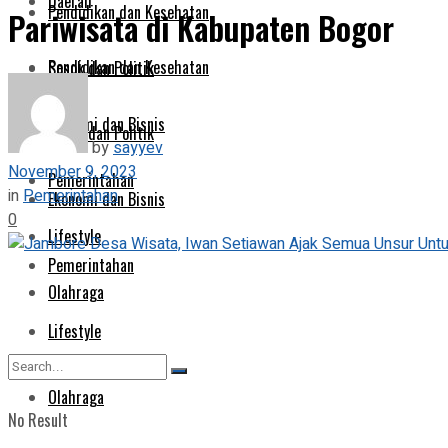
Daerah
Pendidikan dan Kesehatan
Pariwisata di Kabupaten Bogor
Pendidikan dan Kesehatan
Sosok dan Politik
Ekonomi dan Bisnis
Sosok dan Politik
by
sayyev
November 9, 2023
Pemerintahan
in
Pemerintahan
Ekonomi dan Bisnis
0
Lifestyle
Pemerintahan
Olahraga
Lifestyle
Olahraga
No Result