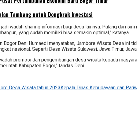
Pusat Pertumbuhan Ekonomi Baru Bogor Timur
alan Tambang untuk Dongkrak Investasi
i jadi wadah sharing informasi bagi desa lainnya. Pulang dari s
angun, yang sudah memiliki bisa semakin optimal,” katanya.
 Bogor Deni Humaedi menyatakan, Jambore Wisata Desa ini tidak
 tingkat nasional. Seperti Desa Wisata Sulawesi, Jawa Timur, Jawa
 satu wadah promosi dan pengembangan desa wisata kepada masya
merintah Kabupaten Bogor,” tandas Deni.
ore Desa Wisata tahun 2023
Kepala Dinas Kebudayaan dan Pari