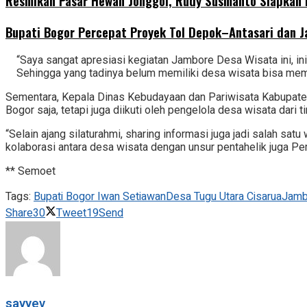
Resmikan Pasar Hewan Jonggol, Rudy Susmanto Siapkan 
Bupati Bogor Percepat Proyek Tol Depok–Antasari dan J
“Saya sangat apresiasi kegiatan Jambore Desa Wisata ini, in
Sehingga yang tadinya belum memiliki desa wisata bisa memb
Sementara, Kepala Dinas Kebudayaan dan Pariwisata Kabupaten
Bogor saja, tetapi juga diikuti oleh pengelola desa wisata dari
“Selain ajang silaturahmi, sharing informasi juga jadi salah
kolaborasi antara desa wisata dengan unsur pentahelik juga Pe
** Semoet
Tags:
Bupati Bogor Iwan Setiawan
Desa Tugu Utara Cisarua
Jamb
Share
30
Tweet
19
Send
sayyev