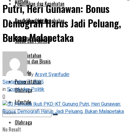
Daerah
Pendidikan dan Kesehatan
Putri, Heri Gunawan: Bonus
Demografi Harus Jadi Peluang,
Pendidikan dan Kesehatan
Sosok dan Politik
Bukan Malapetaka
Ekonomi dan Bisnis
Sosok dan Politik
Pemerintahan
Ekonomi dan Bisnis
Lifestyle
by
Arsyit Syarifudin
Pemerintahan
September 7, 2025
in
Sosok dan Politik
Olahraga
0
Lifestyle
Olahraga
No Result