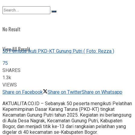
View All Result
No Result
View All Result
50 Pemuda Ikuti PKD-KT Gunung Putri ( Foto: Rezza )
75
SHARES
1.3k
VIEWS
Share on Facebook
Share on Twitter
Share on Whatsapp
AKTUALITA.CO.ID – Sebanyak 50 peserta mengikuti Pelatihan
Kepemimpinan Dasar Karang Taruna (PKD-KT) tingkat
Kecamatan Gunung Putri tahun 2025. Kegiatan ini berlangsung
di Aula Desa Nagrak, Kecamatan Gunung Putri, Kabupaten
Bogor, dan menjadi titik ke-13 dari rangkaian pelatihan yang
digelar di 40 kecamatan se-Kabupaten Bogor.