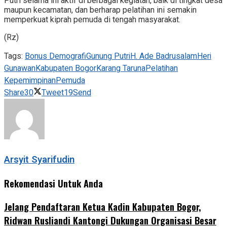
Putri selama ini aktif di berbagai kegiatan, baik di tingkat desa
maupun kecamatan, dan berharap pelatihan ini semakin
memperkuat kiprah pemuda di tengah masyarakat.
(Rz)
Tags:
Bonus Demografi
Gunung Putri
H. Ade Badrusalam
Heri
Gunawan
Kabupaten Bogor
Karang Taruna
Pelatihan
Kepemimpinan
Pemuda
Share
30
Tweet
19
Send
Arsyit Syarifudin
Rekomendasi Untuk Anda
Jelang Pendaftaran Ketua Kadin Kabupaten Bogor,
Ridwan Rusliandi Kantongi Dukungan Organisasi Besar