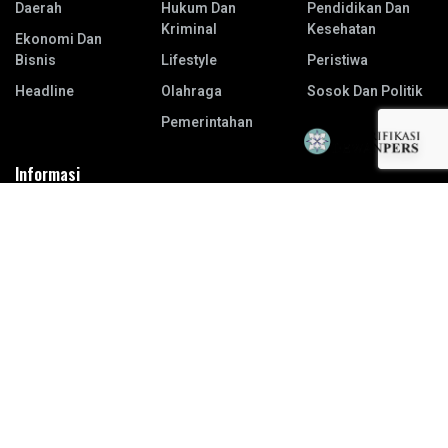
Daerah
Hukum Dan
Pendidikan Dan
Kriminal
Kesehatan
Ekonomi Dan
Bisnis
Lifestyle
Peristiwa
Headline
Olahraga
Sosok Dan Politik
Pemerintahan
Informasi
Redaksi
Karir
Info Iklan
Term & Conditions
Visi dan Misi
Privacy Policy
Pedoman Media Siber
Kode Etik Jurnalistik