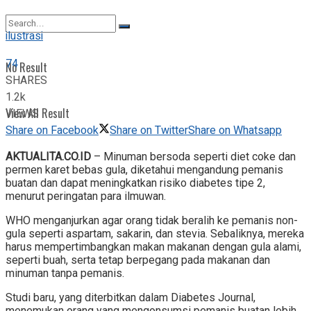
View All Result
ilustrasi
74
No Result
SHARES
1.2k
View All Result
VIEWS
Share on Facebook
Share on Twitter
Share on Whatsapp
AKTUALITA.CO.ID
– Minuman bersoda seperti diet coke dan
permen karet bebas gula, diketahui mengandung pemanis
buatan dan dapat meningkatkan risiko diabetes tipe 2,
menurut peringatan para ilmuwan.
WHO menganjurkan agar orang tidak beralih ke pemanis non-
gula seperti aspartam, sakarin, dan stevia. Sebaliknya, mereka
harus mempertimbangkan makan makanan dengan gula alami,
seperti buah, serta tetap berpegang pada makanan dan
minuman tanpa pemanis.
Studi baru, yang diterbitkan dalam Diabetes Journal,
menemukan orang yang mengonsumsi pemanis buatan lebih