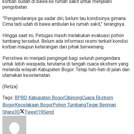
korban sudah di bawa ke rumah sakit untuk menjalani
pengobatan.
‎”Pengendaranya ga sadar diri, belum tau kondisinya gimana.
Cima tadi udah di bawa ambulan ke rumah sakit,” terangnya.
‎Hingga saat ini, Petugas masih melakukan evakuasi pohon
tumbang tersebut. Belum ada informasi resmi terkait kondisi
korban maupun keterangan dari pihak berwenang.
‎Peristiwa ini menjadi pengingat bagi seluruh pengendara
untuk lebih waspada, terutama di tengah cuaca ekstrem yang
melanda wilayah Kabupaten Bogor. Tetap hati-hati di jalan dan
utamakan keselamatan.
‎(Retza)
Tags:
BPBD Kabupaten Bogor
Cibinong
Cuaca Ekstrem
Bogor
Kecelakaan Bogor
Pohon Tumbang
Tegar Beriman
Share
30
Tweet
19
Send