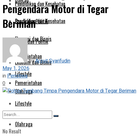
Daerah
Pendidikan dan Kesehatan
Pengendara Motor di Tegar
Beriman
Pendidikan dan Kesehatan
Sosok dan Politik
Ekonomi dan Bisnis
Sosok dan Politik
Pemerintahan
by
Arsyit Syarifudin
Ekonomi dan Bisnis
May 1, 2026
Lifestyle
in
Peristiwa
Pemerintahan
0
Olahraga
Lifestyle
Olahraga
No Result