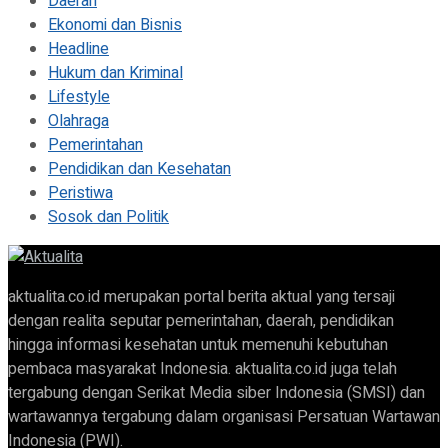
Daerah
Ekonomi dan Bisnis
Headline
Hukum dan Kriminal
Lifestyle
Olahraga
Pemerintahan
Pendidikan dan Kesehatan
Peristiwa
Sosok dan Politik
aktualita.co.id merupakan portal berita aktual yang tersaji
dengan realita seputar pemerintahan, daerah, pendidikan
hingga informasi kesehatan untuk memenuhi kebutuhan
pembaca masyarakat Indonesia. aktualita.co.id juga telah
tergabung dengan Serikat Media siber Indonesia (SMSI) dan
wartawannya tergabung dalam organisasi Persatuan Wartawan
Indonesia (PWI).