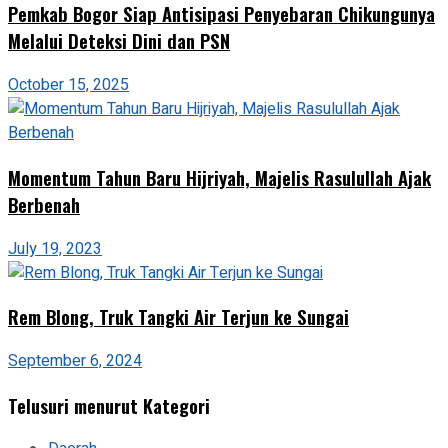
Pemkab Bogor Siap Antisipasi Penyebaran Chikungunya
Melalui Deteksi Dini dan PSN
October 15, 2025
Momentum Tahun Baru Hijriyah, Majelis Rasulullah Ajak
Berbenah
July 19, 2023
Rem Blong, Truk Tangki Air Terjun ke Sungai
September 6, 2024
Telusuri menurut Kategori