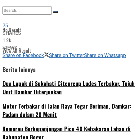
View All Result
75
No Result
SHARES
1.2k
VIEWS
View All Result
Share on Facebook
Share on Twitter
Share on Whatsapp
Berita lainnya
Dua Lapak di Sukahati Citeureup Ludes Terbakar, Tujuh
Unit Damkar Diterjunkan
Motor Terbakar di Jalan Raya Tegar Beriman, Damkar:
Padam dalam 20 Menit
‎Kemarau Berkepanjangan Picu 40 Kebakaran Lahan di
Kabupaten Bogor