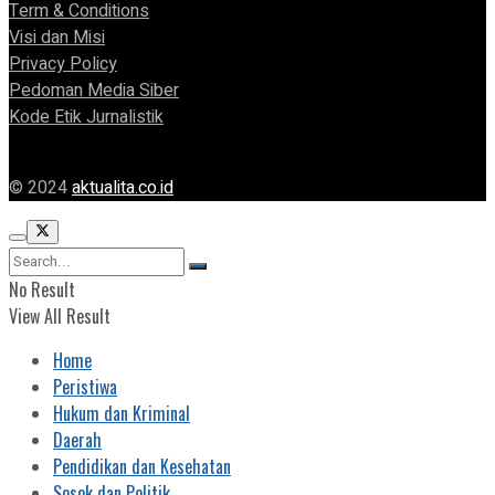
Term & Conditions
Visi dan Misi
Privacy Policy
Pedoman Media Siber
Kode Etik Jurnalistik
© 2024
aktualita.co.id
No Result
View All Result
Home
Peristiwa
Hukum dan Kriminal
Daerah
Pendidikan dan Kesehatan
Sosok dan Politik