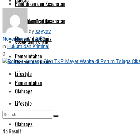
Daerah
Pendidikan dan Kesehatan
Pendidikan dan Kesehatan
Sosok dan Politik
by
sayyev
Ekonomi dan Bisnis
November 21, 2023
Sosok dan Politik
in
Hukum dan Kriminal
0
Pemerintahan
Ekonomi dan Bisnis
Lifestyle
Pemerintahan
Olahraga
Lifestyle
Olahraga
No Result