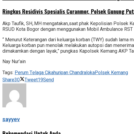
Ringkus Residivis Spesialis Curanmor, Polsek Gunung Pu
Akp Taufik, SH,.MH mengatakan,saat phak Kepolisian Polsek K
RSUD Kota Bogor dengan menggunakan Mobil Ambulance RST Do
“ Menurut Keterangan dari keluarga korban (TWY) sudah lama m
Keluarga korban pun menolak melakukan autopsi dan menerima 
dimakamkan dengan layak,” pungkas Kapolsek Kemang AKP Tau
Nay Nur’ain
Tags:
Perum Telaga Cikahuripan Chandraloka
Polsek Kemang
Share
30
Tweet
19
Send
sayyev
Rekomendasi Untuk Anda