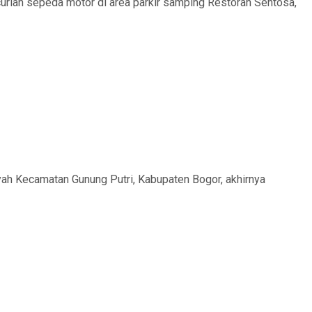
urian sepeda motor di area parkir samping Restoran Sentosa,
ah Kecamatan Gunung Putri, Kabupaten Bogor, akhirnya