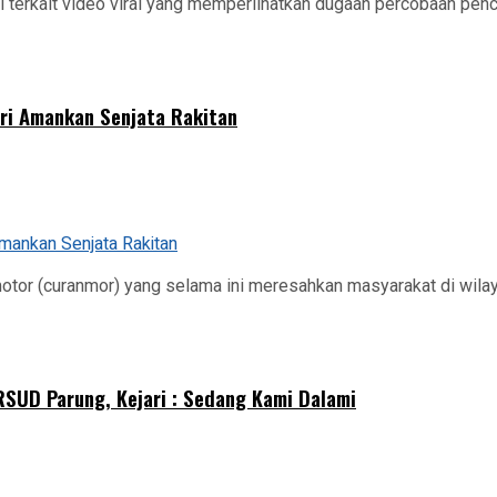
 terkait video viral yang memperlihatkan dugaan percobaan penc
tri Amankan Senjata Rakitan
otor (curanmor) yang selama ini meresahkan masyarakat di wilay
UD Parung, Kejari : Sedang Kami Dalami