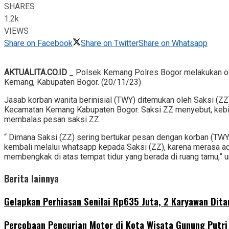
SHARES
1.2k
VIEWS
Share on Facebook
Share on Twitter
Share on Whatsapp
AKTUALITA.CO.ID
_ Polsek Kemang Polres Bogor melakukan ol
Kemang, Kabupaten Bogor. (20/11/23)
Jasab korban wanita berinisial (TWY) ditemukan oleh Saksi (Z
Kecamatan Kemang Kabupaten Bogor. Saksi ZZ menyebut, kebia
membalas pesan saksi ZZ.
“ Dimana Saksi (ZZ) sering bertukar pesan dengan korban (TWY
kembali melalui whatsapp kepada Saksi (ZZ), karena merasa a
membengkak di atas tempat tidur yang berada di ruang tamu,”
Berita lainnya
Gelapkan Perhiasan Senilai Rp635 Juta, 2 Karyawan Dit
‎Percobaan Pencurian Motor di Kota Wisata Gunung Putri