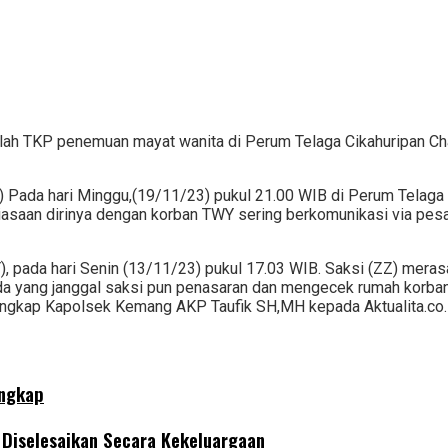
ah TKP penemuan mayat wanita di Perum Telaga Cikahuripan Ch
Z) Pada hari Minggu,(19/11/23) pukul 21.00 WIB di Perum Telaga
saan dirinya dengan korban TWY sering berkomunikasi via pesa
), pada hari Senin (13/11/23) pukul 17.03 WIB. Saksi (ZZ) mera
da yang janggal saksi pun penasaran dan mengecek rumah korban
 ungkap Kapolsek Kemang AKP Taufik SH,MH kepada Aktualita.co.
angkap
 Diselesaikan Secara Kekeluargaan