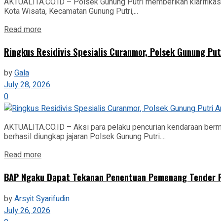
AKTUALITA.CO.ID – Polsek Gunung Putri memberikan klarifikasi
Kota Wisata, Kecamatan Gunung Putri,...
Read more
Ringkus Residivis Spesialis Curanmor, Polsek Gunung Pu
by
Gala
July 28, 2026
0
AKTUALITA.CO.ID – Aksi para pelaku pencurian kendaraan berm
berhasil diungkap jajaran Polsek Gunung Putri....
Read more
BAP Ngaku Dapat Tekanan Penentuan Pemenang Tender RS
by
Arsyit Syarifudin
July 26, 2026