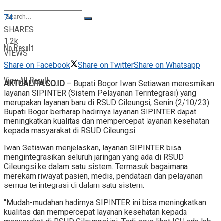
View All Result
74
SHARES
1.2k
No Result
VIEWS
Share on Facebook
Share on Twitter
Share on Whatsapp
View All Result
AKTUALITA.CO.ID
– Bupati Bogor Iwan Setiawan meresmikan
layanan SIPINTER (Sistem Pelayanan Terintegrasi) yang
merupakan layanan baru di RSUD Cileungsi, Senin (2/10/23).
Bupati Bogor berharap hadirnya layanan SIPINTER dapat
meningkatkan kualitas dan mempercepat layanan kesehatan
kepada masyarakat di RSUD Cileungsi.
Iwan Setiawan menjelaskan, layanan SIPINTER bisa
mengintegrasikan seluruh jaringan yang ada di RSUD
Cileungsi ke dalam satu sistem. Termasuk bagaimana
merekam riwayat pasien, medis, pendataan dan pelayanan
semua terintegrasi di dalam satu sistem.
“Mudah-mudahan hadirnya SIPINTER ini bisa meningkatkan
kualitas dan mempercepat layanan kesehatan kepada