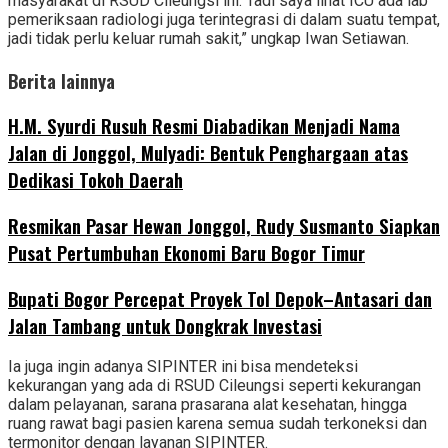
masyarakat di RSUD Cileungsi ini. Tadi saya lihat ICU ada lab
pemeriksaan radiologi juga terintegrasi di dalam suatu tempat,
jadi tidak perlu keluar rumah sakit,” ungkap Iwan Setiawan.
Berita lainnya
H.M. Syurdi Rusuh Resmi Diabadikan Menjadi Nama
Jalan di Jonggol, Mulyadi: Bentuk Penghargaan atas
Dedikasi Tokoh Daerah
Resmikan Pasar Hewan Jonggol, Rudy Susmanto Siapkan
Pusat Pertumbuhan Ekonomi Baru Bogor Timur
Bupati Bogor Percepat Proyek Tol Depok–Antasari dan
Jalan Tambang untuk Dongkrak Investasi
Ia juga ingin adanya SIPINTER ini bisa mendeteksi
kekurangan yang ada di RSUD Cileungsi seperti kekurangan
dalam pelayanan, sarana prasarana alat kesehatan, hingga
ruang rawat bagi pasien karena semua sudah terkoneksi dan
termonitor dengan layanan SIPINTER.