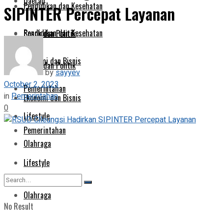
Daerah
Pendidikan dan Kesehatan
SIPINTER Percepat Layanan
Pendidikan dan Kesehatan
Sosok dan Politik
Ekonomi dan Bisnis
Sosok dan Politik
by
sayyev
October 2, 2023
Pemerintahan
in
Pemerintahan
Ekonomi dan Bisnis
0
Lifestyle
Pemerintahan
Olahraga
Lifestyle
Olahraga
No Result