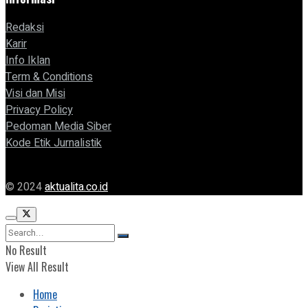
Redaksi
Karir
Info Iklan
Term & Conditions
Visi dan Misi
Privacy Policy
Pedoman Media Siber
Kode Etik Jurnalistik
© 2024
aktualita.co.id
No Result
View All Result
Home